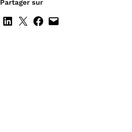
Partager sur
Share on LinkedIn
Share on X
Share on Facebook
Email this Page