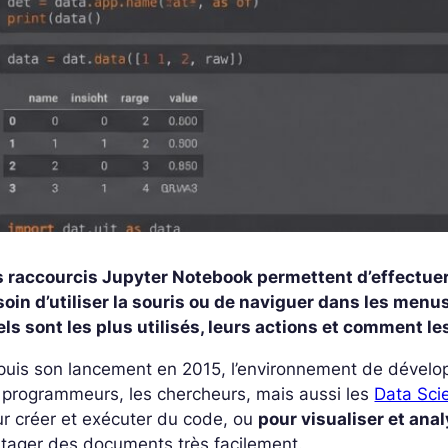
s raccourcis Jupyter Notebook permettent d’effectuer
oin d’utiliser la souris ou de naviguer dans les menu
ls sont les plus utilisés, leurs actions et comment le
uis son lancement en 2015, l’environnement de dévelop
 programmeurs, les chercheurs, mais aussi les
Data Scie
r créer et exécuter du code, ou
pour visualiser et an
tager des documents très facilement.