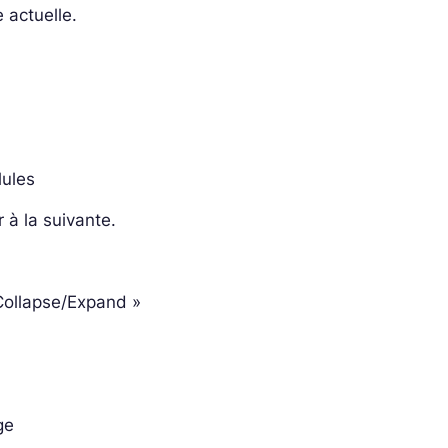
 actuelle.
lules
r à la suivante.
 Collapse/Expand »
ge