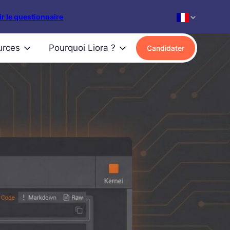
r le questionnaire
urces
Pourquoi Liora ?
Candidater