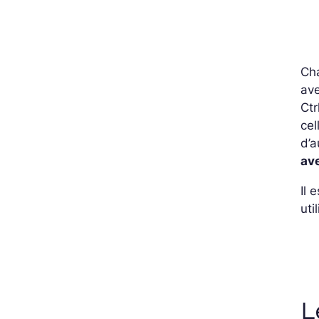
Cha
ave
Ctr
cel
d’a
av
Il 
uti
L