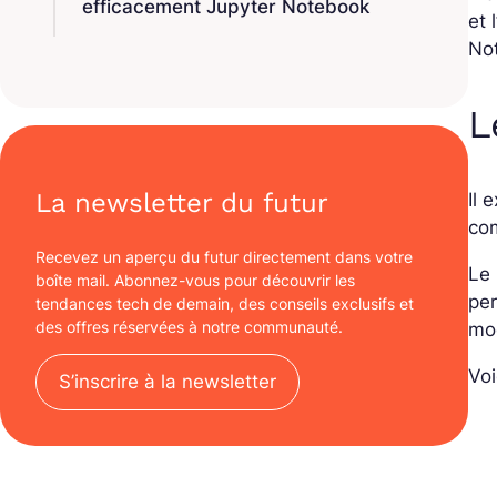
efficacement Jupyter Notebook
et l
Not
L
La newsletter du futur
Il 
com
Recevez un aperçu du futur directement dans votre
Le
boîte mail. Abonnez-vous pour découvrir les
per
tendances tech de demain, des conseils exclusifs et
des offres réservées à notre communauté.
mod
Voi
S’inscrire à la newsletter