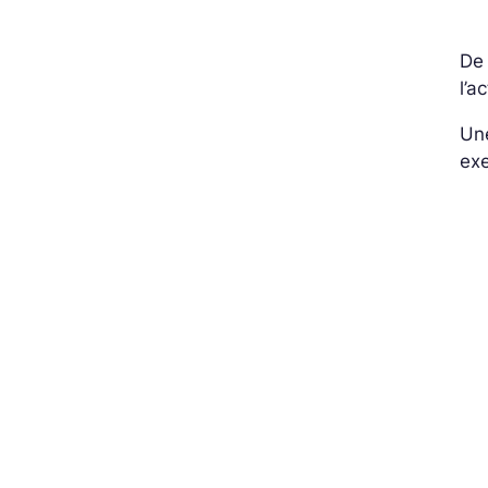
De 
l’a
Une
exe