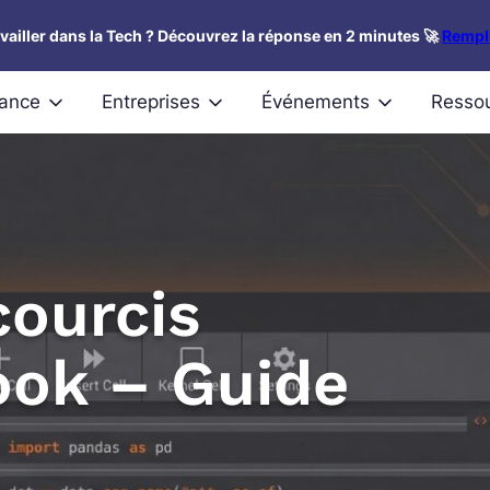
availler dans la Tech ? Découvrez la réponse en 2 minutes 🚀
Rempli
nance
Entreprises
Événements
Resso
courcis
ook – Guide