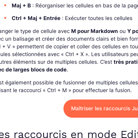
Maj + B
: Réorganiser les cellules en bas de la pag
Ctrl + Maj + Entrée
: Exécuter toutes les cellules
nger le type de cellule avec
M pour Markdown
ou
Y p
c un balisage et créer des documents clairs et bien fo
l + V » permettent de copier et coller des cellules en to
lules sélectionnées avec « Ctrl + X ».
Les utilisateurs p
utres éléments sur de multiples cellules. C’est
très prat
ec de larges blocs de code
.
est également possible de fusionner de multiples cellule
lisant le raccourci « Ctrl + M » pour effectuer la fusion.
Maîtriser les raccourcis 
es raccourcis en mode
Edi