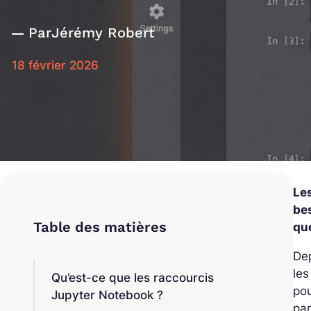
Par
Jérémy Robert
18 février 2026
Le
bes
que
Dep
les
Qu’est-ce que les raccourcis
pou
Jupyter Notebook ?
par