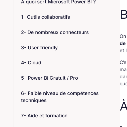
À quoi sert Microsoft Power BI ?
B
1- Outils collaboratifs
2- De nombreux connecteurs
On 
de 
3- User friendly
et l
C’e
4- Cloud
man
dan
5- Power Bi Gratuit / Pro
que
6- Faible niveau de compétences
techniques
À
7- Aide et formation