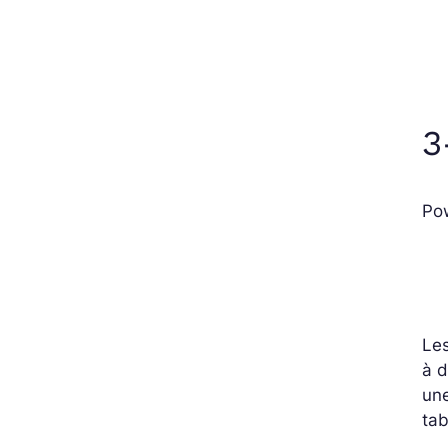
3
Pow
Les
à d
une
tab