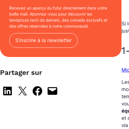
Recevez un aperçu du futur directement dans votre
boîte mail. Abonnez-vous pour découvrir les
tendances tech de demain, des conseils exclusifs et
Si 
des offres réservées à notre communauté.
jus
S’inscrire à la newsletter
1
Mic
Partager sur
Les
mod
Share on LinkedIn
Share on X
Share on Facebook
Email this Page
tem
vo
éq
et 
via