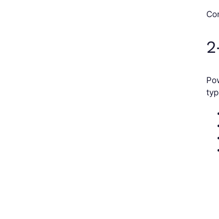
Com
2
Pow
typ