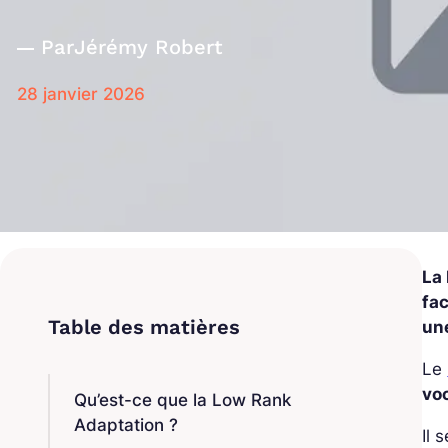
Par
Jérémy Robert
28 janvier 2026
La
fa
un
Le
vo
Qu’est-ce que la Low Rank
Adaptation ?
Il 