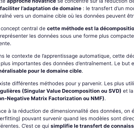
tte
approche novatrice
se concentre sur la réduction d
e
faciliter l’adaptation de domaine
: le transfert d’un m
raîné vers un domaine cible où les données peuvent êtr
 concept central de
cette méthode est la décompositio
représenter les données sous une forme plus compacte, 
ente.
s le contexte de l’apprentissage automatique, cette déc
 plus importantes des données d’entraînement. Le but 
néralisable pour le domaine cible
.
existe différentes méthodes pour y parvenir. Les plus uti
ngulières (Singular Value Decomposition ou SVD)
et l
on-Negative Matrix Factorization ou NMF)
.
ce à la réduction de dimensionnalité des données, on 
erfitting) pouvant survenir quand les modèles sont dir
férentes. C’est ce qui
simplifie le transfert de connai