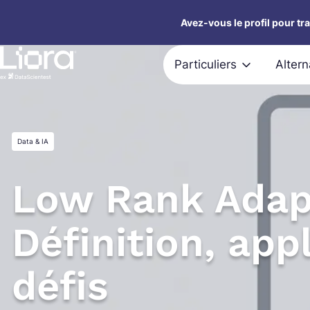
Aller
Avez-vous le profil pour tr
au
contenu
Particuliers
Alter
Data & IA
Low Rank Adapt
Définition, app
défis