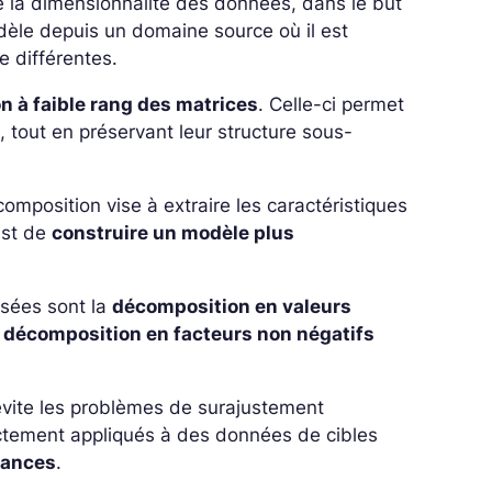
e la dimensionnalité des données, dans le but
odèle depuis un domaine source où il est
e différentes.
n à faible rang des matrices
. Celle-ci permet
tout en préservant leur structure sous-
omposition vise à extraire les caractéristiques
est de
construire un modèle plus
lisées sont la
décomposition en valeurs
a
décomposition en facteurs non négatifs
évite les problèmes de surajustement
ectement appliqués à des données de cibles
ssances
.