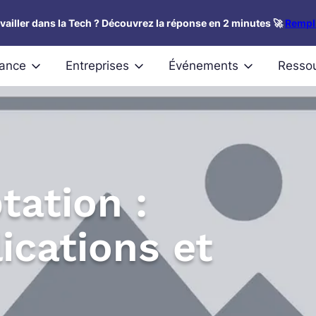
availler dans la Tech ? Découvrez la réponse en 2 minutes 🚀
Rempli
nance
Entreprises
Événements
Resso
ation :
lications et