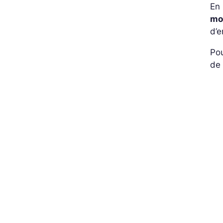
En 
mo
d’e
Po
de 