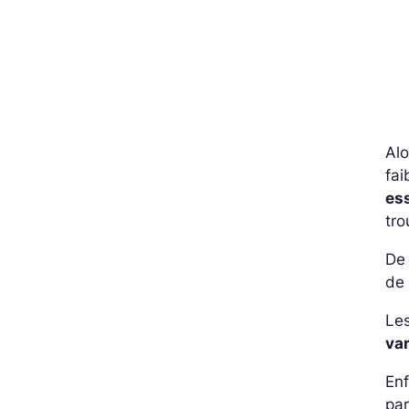
Alo
fa
es
tro
De 
de 
Le
var
Enf
par