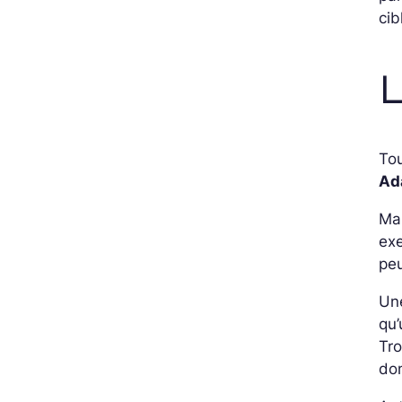
cib
L
To
Ad
Mal
ex
peu
Une
qu’
Tro
do