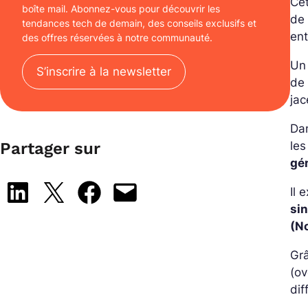
Ce
boîte mail. Abonnez-vous pour découvrir les
d
tendances tech de demain, des conseils exclusifs et
ent
des offres réservées à notre communauté.
Un
S’inscrire à la newsletter
de 
jac
Dan
les
Partager sur
gé
Share on LinkedIn
Share on X
Share on Facebook
Email this Page
Il 
si
(N
Grâ
(ov
dif