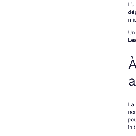
L’u
dé
mi
Un
Le
À
a
La 
no
po
init