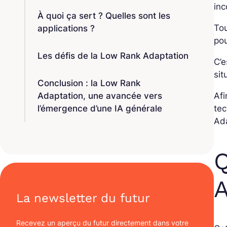
in
À quoi ça sert ? Quelles sont les
Tou
applications ?
pou
Les défis de la Low Rank Adaptation
C’e
sit
Conclusion : la Low Rank
Adaptation, une avancée vers
Afi
l’émergence d’une IA générale
tec
Ad
Q
A
La newsletter du futur
Recevez un aperçu du futur directement dans votre