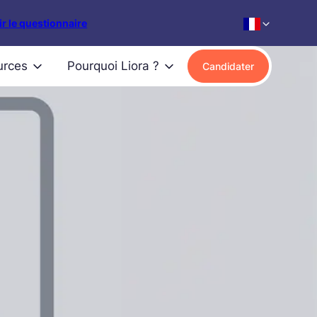
r le questionnaire
urces
Pourquoi Liora ?
Candidater