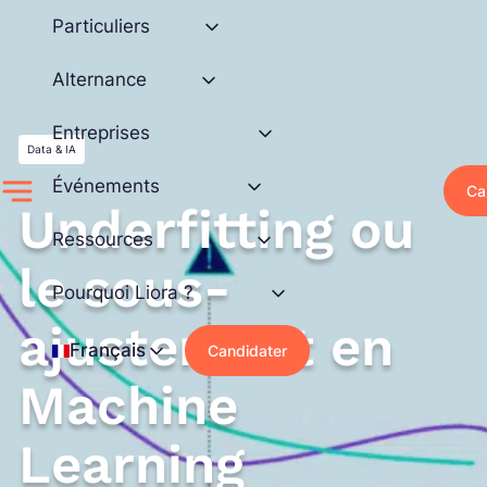
Aller
Particuliers
au
contenu
Alternance
Entreprises
Data & IA
Événements
Ca
Underfitting ou
Ressources
le sous-
Pourquoi Liora ?
ajustement en
Français
Candidater
Machine
Learning