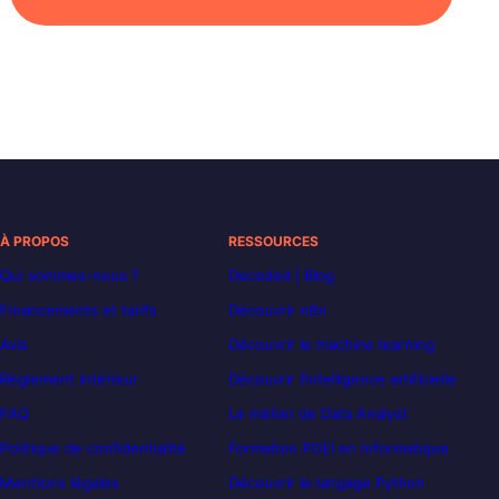
À PROPOS
RESSOURCES
Qui sommes-nous ?
Decoded | Blog
Financements et tarifs
Découvrir n8n
Avis
Découvrir le machine learning
Règlement intérieur
Découvrir l’intelligence artificielle
FAQ
Le métier de Data Analyst
Politique de confidentialité
Formation POEI en informatique
Mentions légales
Découvrir le langage Python