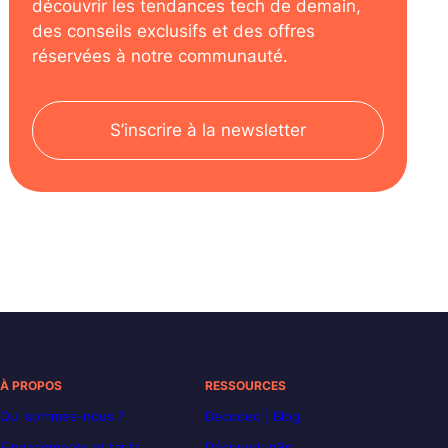
découvrir les tendances tech de demain,
des conseils exclusifs et des offres
réservées à notre communauté.
S’inscrire à la newsletter
À PROPOS
RESSOURCES
Qui sommes-nous ?
Decoded | Blog
Financements et tarifs
Découvrir n8n