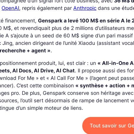
ompagnée d’un signal fort côté business, avec
36 M$ d
r
OpenAI
, repris également par
Anthropic
dans une étude
té financement,
Genspark a levé 100 M$ en série A le 
 M$, et revendiquait plus de 2 millions d’utilisateurs m
ie A s’ajoute à un seed de 60 M$ signe d’un pari massif s
c Jing, ancien dirigeant de l’unité Xiaodu (assistant voca
 recherche + agent »
.
positionnement produit, lui, est clair : un
« All-in-One 
ets, AI Docs, AI Drive, AI Chat
. Il propose aussi des f
nload For Me » et « AI Call For Me » (l’agent peut pass
ancer). C’est cette combinaison
« synthèse + action + 
ges pro. De plus, Genspark conserve son héritage avec 
sources, l’outil sert désormais de rampe de lancement ve
tingue d’un simple moteur de liens.
Tout savoir sur G