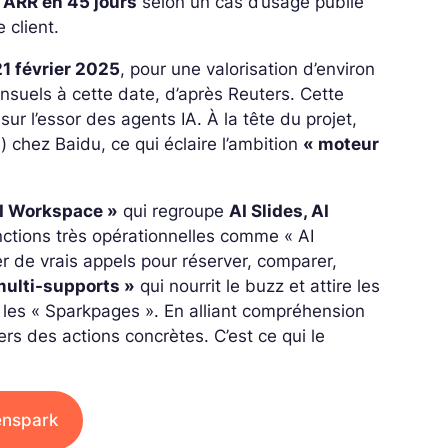
’ARR en 45 jours
selon un cas d’usage publié
 client.
21 février 2025
, pour une valorisation d’environ
ensuels à cette date, d’après Reuters. Cette
ur l’essor des agents IA. À la tête du projet,
l) chez Baidu, ce qui éclaire l’ambition
« moteur
AI Workspace »
qui regroupe
AI Slides, AI
onctions très opérationnelles comme « AI
er de
vrais
appels pour réserver, comparer,
multi-supports »
qui nourrit le buzz et attire les
les « Sparkpages ». En alliant compréhension
rs des actions concrètes. C’est ce qui le
enspark