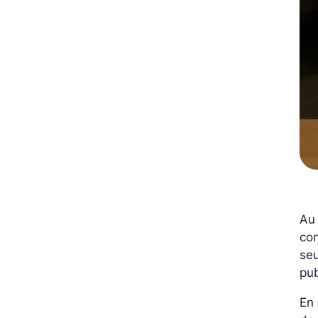
Au 
con
seu
pub
En 