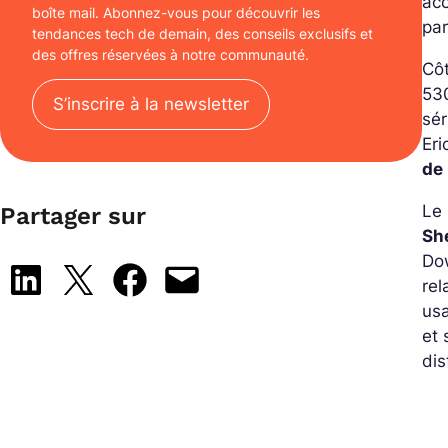
acc
boîte mail. Abonnez-vous pour découvrir les
pa
tendances tech de demain, des conseils exclusifs et
des offres réservées à notre communauté.
Cô
530
S’inscrire à la newsletter
sér
Eri
de
Le 
Partager sur
She
Dow
Share on LinkedIn
Share on X
Share on Facebook
Email this Page
rel
usa
et 
dis