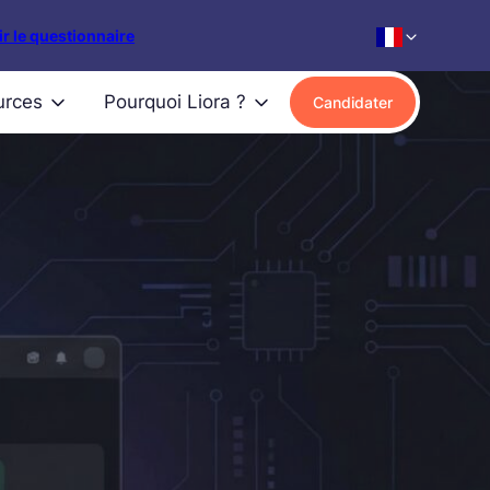
r le questionnaire
urces
Pourquoi Liora ?
Candidater