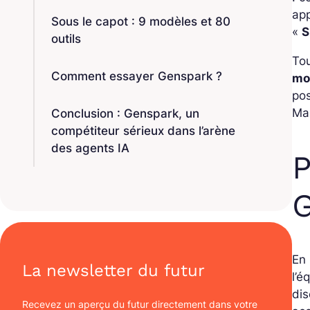
app
Sous le capot : 9 modèles et 80
«
S
outils
Tou
Comment essayer Genspark ?
mo
po
Mai
Conclusion : Genspark, un
compétiteur sérieux dans l’arène
des agents IA
P
G
En 
La newsletter du futur
l’é
di
Recevez un aperçu du futur directement dans votre