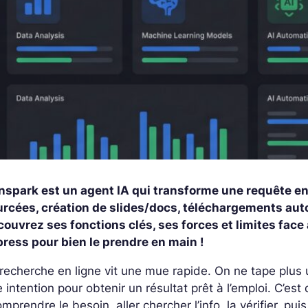
nspark est un agent IA qui transforme une requête e
urcées, création de slides/docs, téléchargements au
ouvrez ses fonctions clés, ses forces et limites face
ress pour bien le prendre en main !
recherche en ligne vit une mue rapide. On ne tape plus 
 intention pour obtenir un résultat prêt à l’emploi. C’e
omprendre le besoin, aller chercher l’info, la vérifier, puis