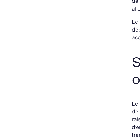
de
all
Le 
dép
acc
S
o
Le 
dem
rai
d’e
tra