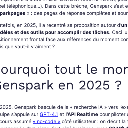
el téléphonique…). Dans cette brèche, Genspark s’est en
parkpages
» : des pages de réponse complètes et sour
tefois, en 2025, il a recentré sa proposition autour d’
un
dèles et des outils pour accomplir des tâches
. Ceci l
sitionnement frontal face aux références du moment co
s que vaut-il vraiment ?
ourquoi tout le mo
enspark en 2025 ?
2025, Genspark bascule de la « recherche IA » vers l’e
quipe s’appuie sur
GPT-4.1
et
l’API Realtime
pour piloter 
scours assumé
« no-code »
côté utilisateur : on décrit la