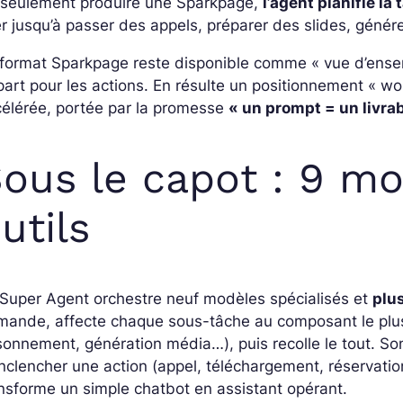
 seulement produire une Sparkpage,
l’agent planifie la
er jusqu’à passer des appels, préparer des slides, gén
format Sparkpage reste disponible comme « vue d’ensem
art pour les actions. En résulte un positionnement « wo
élérée, portée par la promesse
« un prompt = un livrab
ous le capot : 9 mo
utils
Super Agent orchestre neuf modèles spécialisés et
plus
ande, affecte chaque sous-tâche au composant le plus 
sonnement, génération média…), puis recolle le tout. Son 
nclencher une action (appel, téléchargement, réservatio
nsforme un simple chatbot en assistant opérant.