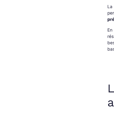
La 
per
pr
En 
rés
bes
bas
L