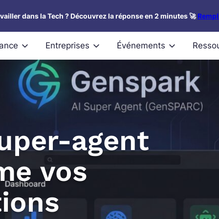
availler dans la Tech ? Découvrez la réponse en 2 minutes 🚀
Rempli
nance
Entreprises
Événements
Resso
super-agent
rme vos
ions