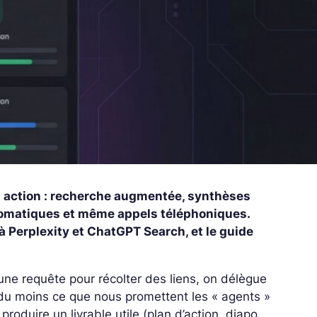
n action : recherche augmentée, synthèses
tomatiques et même appels téléphoniques.
 à Perplexity et ChatGPT Search, et le guide
une requête pour récolter des liens, on délègue
st du moins ce que nous promettent les « agents »
 produire un livrable utile (plan d’action, diapo,