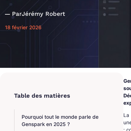
Par
Jérémy Robert
18 février 2026
Ge
so
Déc
exp
La 
Pourquoi tout le monde parle de
une
Genspark en 2025 ?
: c