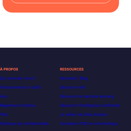
À PROPOS
RESSOURCES
Qui sommes-nous ?
Decoded | Blog
Financements et tarifs
Découvrir n8n
Avis
Découvrir le machine learning
Règlement intérieur
Découvrir l’intelligence artificielle
FAQ
Le métier de Data Analyst
Politique de confidentialité
Formation POEI en informatique