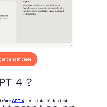
gence artificielle
PT 4 ?
trône
GPT 4
sur la totalité des tests
 Ces tests comprennent les connaissances