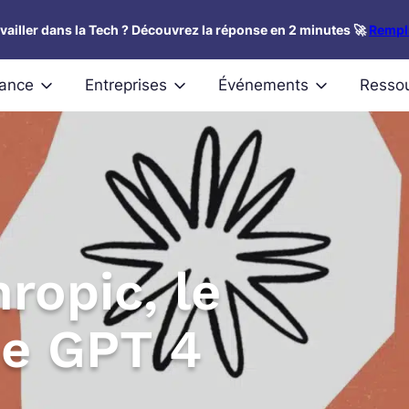
availler dans la Tech ? Découvrez la réponse en 2 minutes 🚀
Rempli
nance
Entreprises
Événements
Resso
ropic, le
ne GPT 4