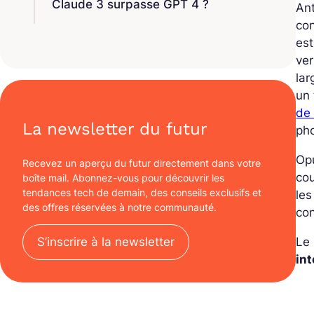
Claude 3 surpasse GPT 4 ?
Ant
co
est
ve
lar
un 
de
La newsletter du futur
pho
Opu
Recevez un aperçu du futur directement dans votre
co
boîte mail. Abonnez-vous pour découvrir les
tendances tech de demain, des conseils exclusifs et
les
des offres réservées à notre communauté.
co
S’inscrire à la newsletter
Le 
int