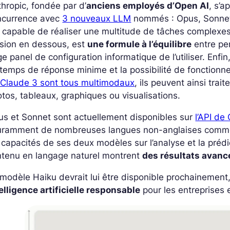
hropic, fondée par d’
anciens employés d’Open AI
, s’a
ncurrence avec
3 nouveaux LLM
nommés : Opus, Sonnet
 capable de réaliser une multitude de tâches complexes
rsion en dessous, est
une formule à l’équilibre
entre per
ge panel de configuration informatique de l’utiliser. Enfin
temps de réponse minime et la possibilité de fonctionne
 Claude 3 sont tous multimodaux
, ils peuvent ainsi tr
tos, tableaux, graphiques ou visualisations.
s et Sonnet sont actuellement disponibles sur
l’API de
uramment de nombreuses langues non-anglaises comme l’
 capacités de ses deux modèles sur l’analyse et la prédi
ntenu en langage naturel montrent
des résultats avanc
modèle Haiku devrait lui être disponible prochainement, 
elligence artificielle responsable
pour les entreprises e