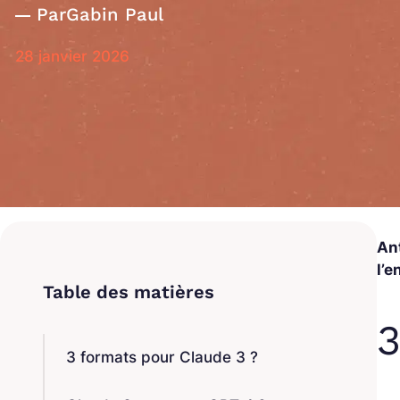
Par
Gabin Paul
28 janvier 2026
An
l’
3
3 formats pour Claude 3 ?