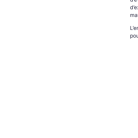
d’e
ma
L’e
pou