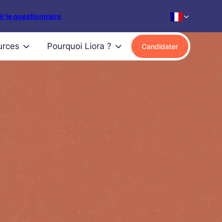
r le questionnaire
urces
Pourquoi Liora ?
Candidater