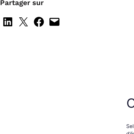
Partager sur
Share on LinkedIn
Share on X
Share on Facebook
Email this Page
C
Se
d’é