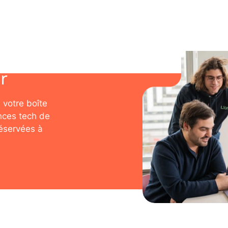
r
 votre boîte
nces tech de
réservées à