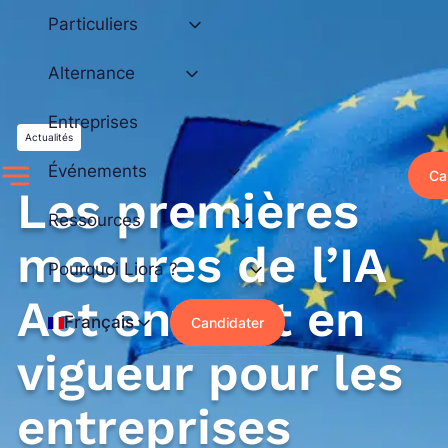
Aller
Particuliers
au
contenu
Alternance
Entreprises
Actualités
Événements
Ca
Les premières
Ressources
mesures de l’IA
Pourquoi Liora ?
Act entrent en
Français
Candidater
vigueur pour les
entreprises