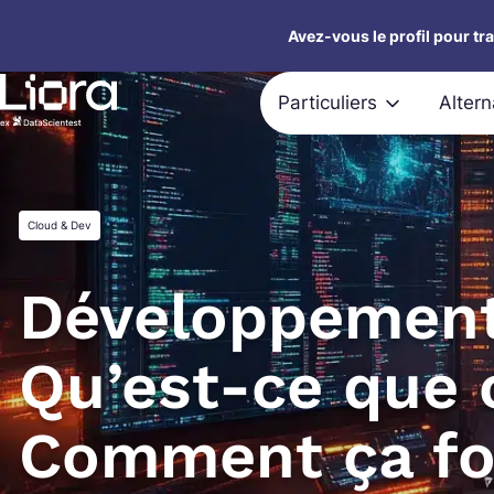
Aller
Avez-vous le profil pour tr
au
contenu
Particuliers
Alter
Cloud & Dev
Développement 
Qu’est-ce que 
Comment ça fo