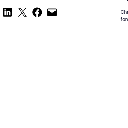
Share on LinkedIn
Share on X
Share on Facebook
Email this Page
Cha
fo