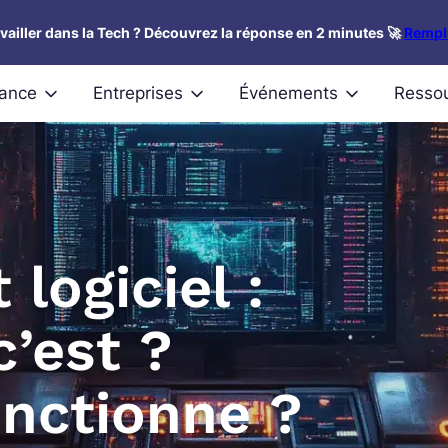
availler dans la Tech ? Découvrez la réponse en 2 minutes 🚀
Rempli
nance
Entreprises
Événements
Resso
logiciel :
c’est ?
nctionne ?