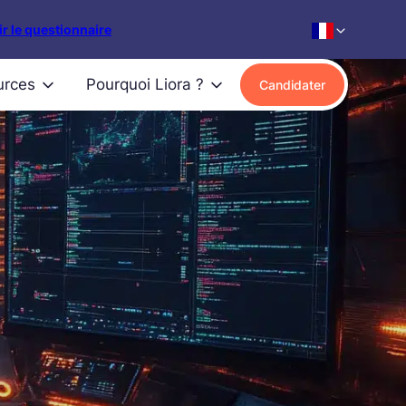
r le questionnaire
urces
Pourquoi Liora ?
Candidater