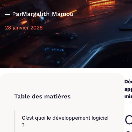
Par
Margalith Mamou
28 janvier 2026
Dé
app
mis
C
C’est quoi le développement logiciel
?