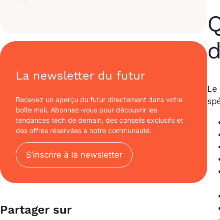
Q
d
La newsletter du futur
Le 
Recevez un aperçu du futur directement dans votre
spé
boîte mail. Abonnez-vous pour découvrir les
tendances tech de demain, des conseils exclusifs et
des offres réservées à notre communauté.
S’inscrire à la newsletter
Partager sur