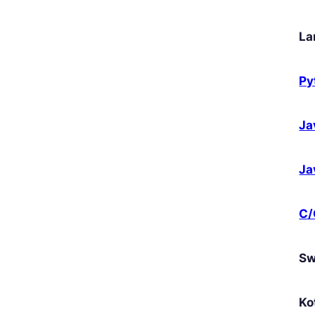
La
Py
Ja
Ja
C
Sw
Ko