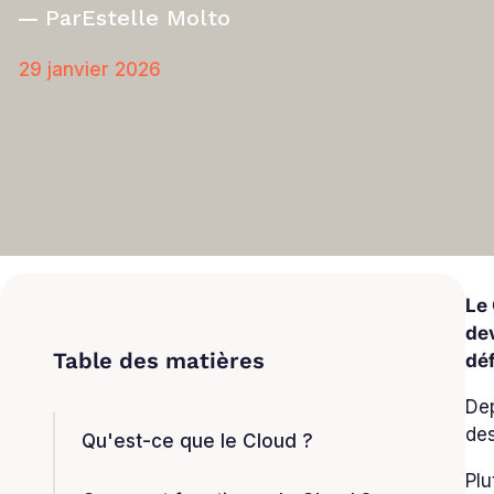
Par
Estelle Molto
29 janvier 2026
Le 
dev
dé
Dep
des
Qu'est-ce que le Cloud ?
Plu