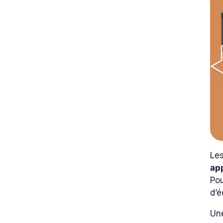
Le
ap
Pou
d’é
Un