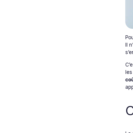
Pou
Il 
s’e
C’e
les
co
app
C