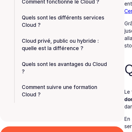
Comment fonctionne le Cloud ?
ent
Ce
Quels sont les différents services
Gr
Cloud ?
jus
all
Cloud privé, public ou hybride :
st
quelle est la différence ?
Q
Quels sont les avantages du Cloud
?
Comment suivre une formation
Le 
Cloud ?
do
da
En 
ser