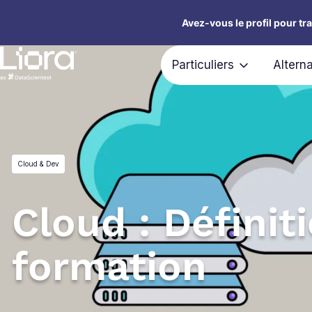
Aller
Avez-vous le profil pour tr
au
contenu
Particuliers
Altern
Cloud & Dev
Cloud : Définit
formation