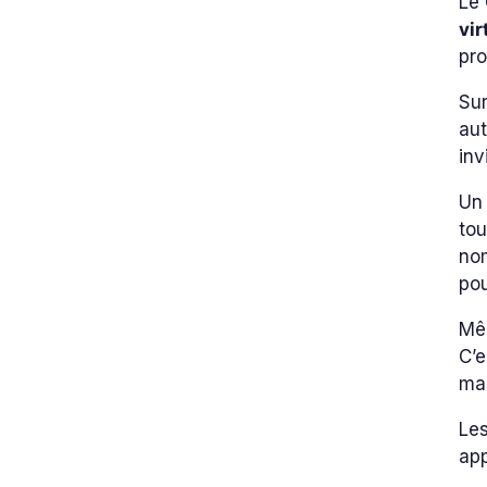
Le 
vi
pro
Su
aut
inv
Un 
tou
nom
pou
Mêm
C’e
mac
Les
app