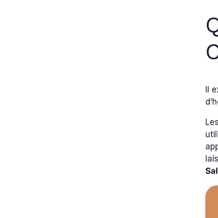
Q
C
Il 
d’h
Le
uti
app
lai
Sa