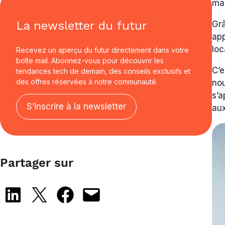
ma
La newsletter du futur
Grâ
app
loc
Recevez un aperçu du futur directement dans votre
boîte mail. Abonnez-vous pour découvrir les
C’e
tendances tech de demain, des conseils exclusifs et
des offres réservées à notre communauté.
nou
s’a
S’inscrire à la newsletter
au
Partager sur
Share on LinkedIn
Share on X
Share on Facebook
Email this Page