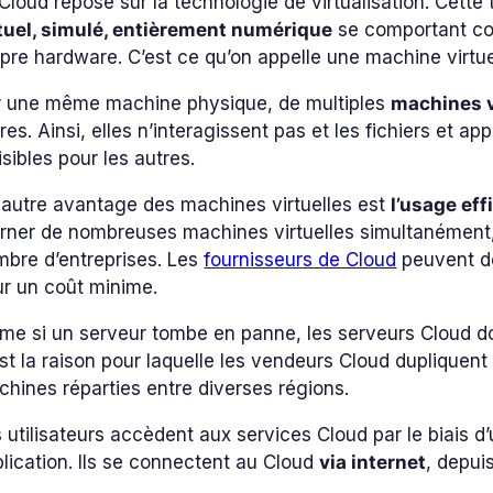
Cloud repose sur la technologie de virtualisation. Cett
rtuel, simulé, entièrement numérique
se comportant co
pre hardware. C’est ce qu’on appelle une machine virtue
r une même machine physique, de multiples
machines v
res. Ainsi, elles n’interagissent pas et les fichiers et ap
isibles pour les autres.
autre avantage des machines virtuelles est
l’usage ef
rner de nombreuses machines virtuelles simultanément,
bre d’entreprises. Les
fournisseurs de Cloud
peuvent don
r un coût minime.
e si un serveur tombe en panne, les serveurs Cloud doiv
st la raison pour laquelle les vendeurs Cloud dupliquent
hines réparties entre diverses régions.
 utilisateurs accèdent aux services Cloud par le biais 
lication. Ils se connectent au Cloud
via internet
, depui