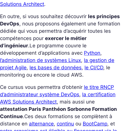
Solutions Architect
.
En outre, si vous souhaitez découvrir
les principes
DevOps
, nous proposons également une formation
dédiée qui vous permettra d’acquérir toutes les
compétences pour
exercer le métier
d’ingénieur
.
Le programme couvre le
développement d’applications avec
Python
,
l’administration de systèmes Linux
,
la gestion de
projet Agile
,
les bases de données
,
le CI/CD
, le
monitoring ou encore le cloud AWS.
Ce cursus vous permettra d’obtenir
le titre RNCP
d’administrateur système DevOps
,
la certification
AWS Solutions Architect
, mais aussi une
attestation Paris Panthéon Sorbonne Formation
Continue
.
Ces deux formations se complètent à
distance en
alternance
,
continu
ou
BootCamp
, et
notre organisme est éligible au financement via le