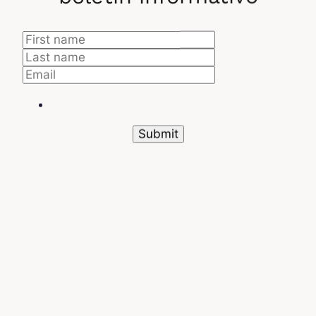
Además, el uso de pipelines de CI/CD permite
probar y desplegar configuraciones o
actualizaciones de red rápidamente
, minimizando
los riesgos de interrupciones. Este método por lo
tanto propone un incremento en la eficiencia
operativa.
Otra ventaja proporcionada por NetOps es una
flexibilidad
y
agilidad
sin precedentes en la
gestión de redes. Tecnologías como SDN y NFV
permiten a los equipos ajustar los recursos de red
en tiempo real sin tener que intervenir físicamente.
También son capaces de desplegar
nuevas
funcionalidades de red
de manera rápida y
segura, como
VPN
o
QoS (Quality of Service)
.
Anteriormente, esto requería varias horas o días
con métodos tradicionales.