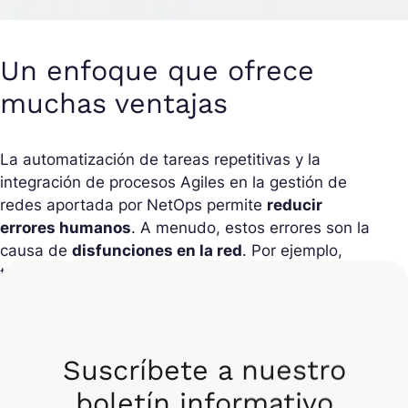
Un enfoque que ofrece
muchas ventajas
La automatización de tareas repetitivas y la
integración de procesos Agiles en la gestión de
redes aportada por NetOps permite
reducir
errores humanos
. A menudo, estos errores son la
causa de
disfunciones en la red
. Por ejemplo,
tareas como la configuración de enrutadores, la
actualización de firmwares o la gestión de reglas
de cortafuegos pueden ser completamente
automatizadas.
Suscríbete a nuestro
Esto libera tiempo para que los equipos de red
boletín informativo
puedan
centrarse en tareas más estratégicas
.