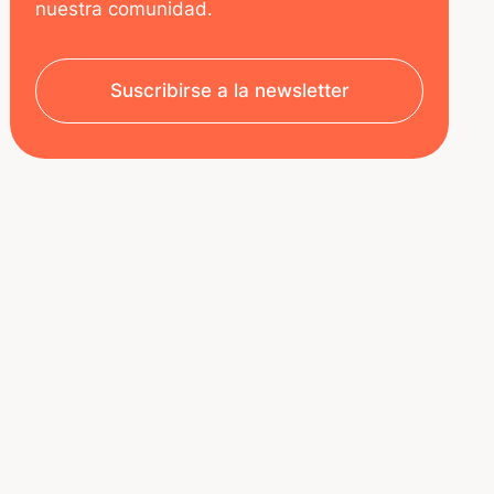
nuestra comunidad.
Suscribirse a la newsletter
SOBRE NOSOTROS
RECURSOS
Aviso legal
Decoded | Blog
Política de privacidad
ÚNETE A NOSOTROS