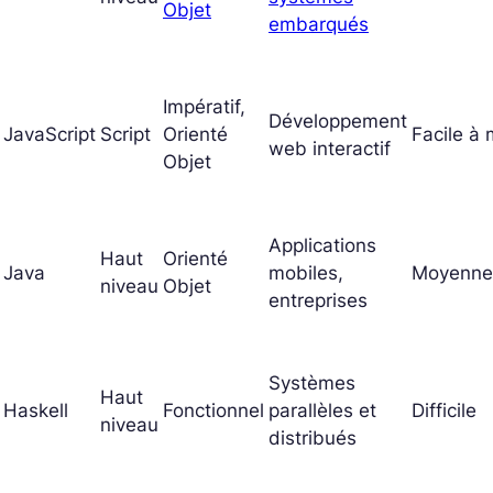
Objet
embarqués
Impératif,
Développement
JavaScript
Script
Orienté
Facile à
web interactif
Objet
Applications
Haut
Orienté
Java
mobiles,
Moyenne
niveau
Objet
entreprises
Systèmes
Haut
Haskell
Fonctionnel
parallèles et
Difficile
niveau
distribués