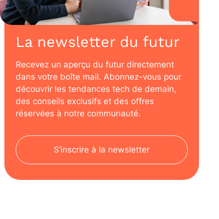
La newsletter du futur
Recevez un aperçu du futur directement
dans votre boîte mail. Abonnez-vous pour
découvrir les tendances tech de demain,
des conseils exclusifs et des offres
réservées à notre communauté.
S’inscrire à la newsletter