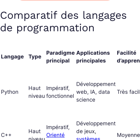
Comparatif des langages
de programmation
Paradigme
Applications
Facilité
Langage
Type
principal
principales
d’appren
Développement
Haut
Impératif,
Python
web, IA, data
Très faci
niveau
fonctionnel
science
Développement
Impératif,
Haut
de jeux,
C++
Orienté
Moyenne
niveau
systèmes