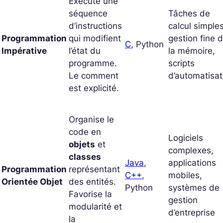
Exécute une
séquence
Tâches de
d’instructions
calcul simples
Programmation
qui modifient
gestion fine 
C
, Python
Impérative
l’état du
la mémoire,
programme.
scripts
Le
comment
d’automatisat
est explicité.
Organise le
code en
Logiciels
objets
et
complexes,
classes
Java
,
applications
Programmation
représentant
C++
,
mobiles,
Orientée Objet
des entités.
Python
systèmes de
Favorise la
gestion
modularité et
d’entreprise
la