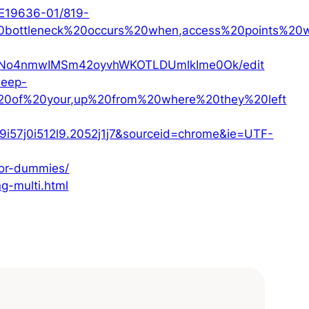
/E19636-01/819-
%20bottleneck%20occurs%20when,access%20points%20
7EKNo4nmwIMSm42oyvhWKOTLDUmlkIme0Ok/edit
deep-
s%20of%20your,up%20from%20where%20they%20left
9i57j0i512l9.2052j1j7&sourceid=chrome&ie=UTF-
for-dummies/
ng-multi.html