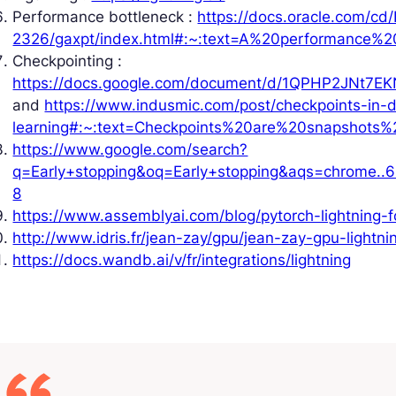
Performance bottleneck :
https://docs.oracle.com/cd
2326/gaxpt/index.html#:~:text=A%20performance
Checkpointing :
https://docs.google.com/document/d/1QPHP2JNt
and
https://www.indusmic.com/post/checkpoints-in-
learning#:~:text=Checkpoints%20are%20snapshot
https://www.google.com/search?
q=Early+stopping&oq=Early+stopping&aqs=chrome..6
8
https://www.assemblyai.com/blog/pytorch-lightning-
http://www.idris.fr/jean-zay/gpu/jean-zay-gpu-lightni
https://docs.wandb.ai/v/fr/integrations/lightning