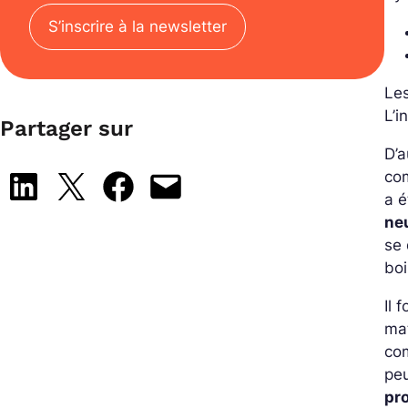
S’inscrire à la newsletter
Les
L’i
Partager sur
D’a
co
Share on LinkedIn
Share on X
Share on Facebook
Email this Page
a é
ne
se 
boi
Il 
mat
com
peu
pr