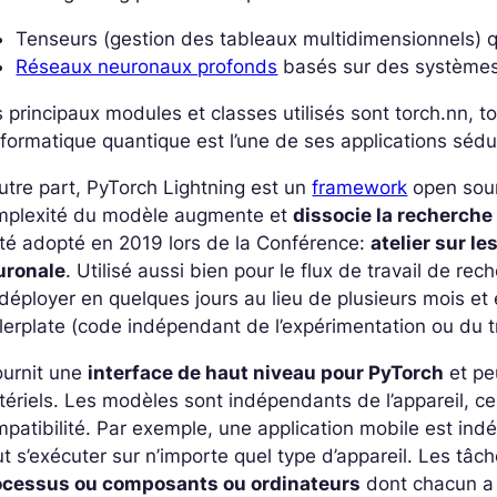
Tenseurs (gestion des tableaux multidimensionnels) qu
Réseaux neuronaux profonds
basés sur des systèmes 
 principaux modules et classes utilisés sont torch.nn, t
nformatique quantique est l’une de ses applications séd
utre part, PyTorch Lightning est un
framework
open sour
mplexité du modèle augmente et
dissocie la recherche 
té adopté en 2019 lors de la Conférence:
atelier sur l
uronale
. Utilisé aussi bien pour le flux de travail de re
déployer en quelques jours au lieu de plusieurs mois e
lerplate (code indépendant de l’expérimentation ou du tr
fournit une
interface de haut niveau pour PyTorch
et peu
ériels. Les modèles sont indépendants de l’appareil, ce 
patibilité. Par exemple, une application mobile est indé
t s’exécuter sur n’importe quel type d’appareil. Les tâc
ocessus ou composants ou ordinateurs
dont chacun a