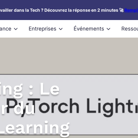
availler dans la Tech ? Découvrez la réponse en 2 minutes 🚀
Rempli
nance
Entreprises
Événements
Resso
ng : Le
r du
Learning