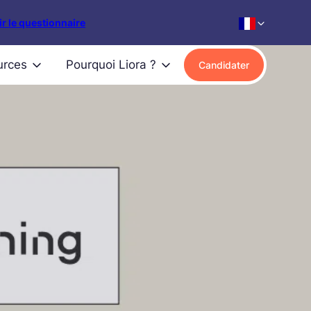
r le questionnaire
urces
Pourquoi Liora ?
Candidater