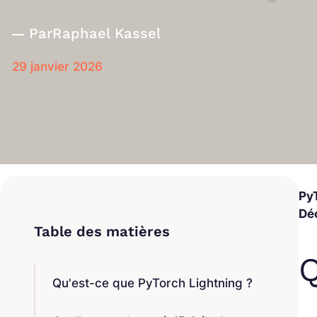
Par
Raphael Kassel
29 janvier 2026
Py
Déc
Q
Qu'est-ce que PyTorch Lightning ?