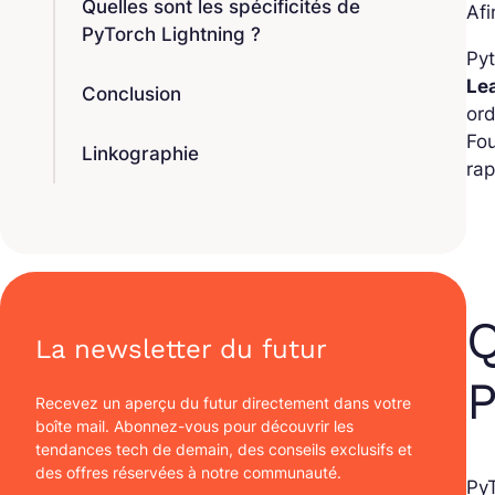
Quelles sont les spécificités de
Afi
PyTorch Lightning ?
Pyt
Le
Conclusion
ord
Fou
Linkographie
rap
Q
La newsletter du futur
P
Recevez un aperçu du futur directement dans votre
boîte mail. Abonnez-vous pour découvrir les
tendances tech de demain, des conseils exclusifs et
des offres réservées à notre communauté.
Py