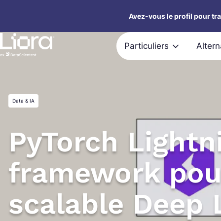
Aller
Avez-vous le profil pour tr
au
contenu
Particuliers
Alter
Data & IA
PyTorch Lightni
framework pou
scalable Deep 