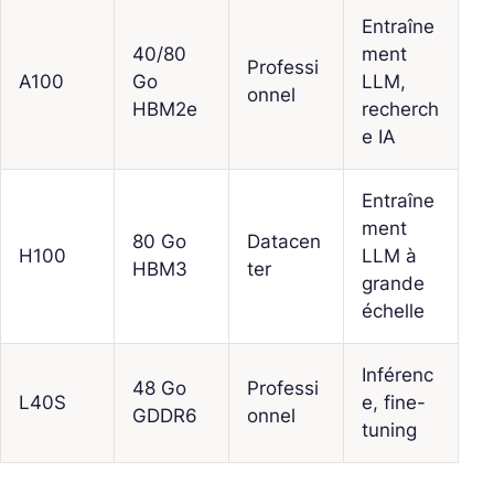
Entraîne
40/80
ment
Professi
A100
Go
LLM,
onnel
HBM2e
recherch
e IA
Entraîne
ment
80 Go
Datacen
H100
LLM à
HBM3
ter
grande
échelle
Inférenc
48 Go
Professi
L40S
e, fine-
GDDR6
onnel
tuning