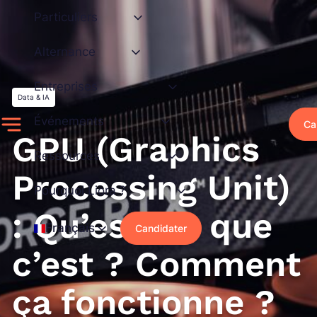
Aller
Particuliers
au
contenu
Alternance
Entreprises
Data & IA
Événements
Ca
GPU (Graphics
Ressources
Processing Unit)
Pourquoi Liora ?
: Qu’est-ce que
Français
Candidater
c’est ? Comment
ça fonctionne ?