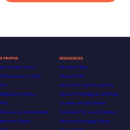
À PROPOS
RESSOURCES
Qui sommes-nous ?
Decoded | Blog
Financements et tarifs
Découvrir n8n
Avis
Découvrir le machine learning
Règlement intérieur
Découvrir l’intelligence artificielle
FAQ
Le métier de Data Analyst
Politique de confidentialité
Formation POEI en informatique
Mentions légales
Découvrir le langage Python