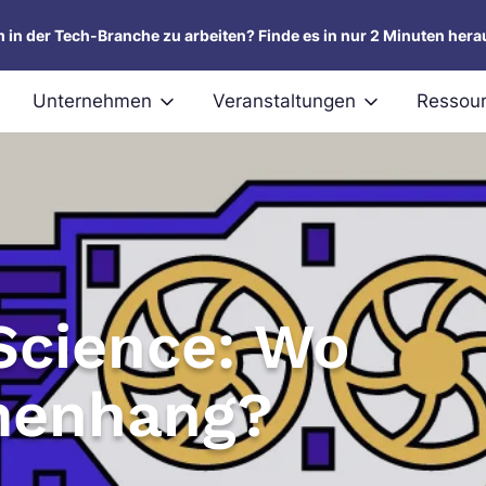
um in der Tech-Branche zu arbeiten? Finde es in nur 2 Minuten hera
Unternehmen
Veranstaltungen
Ressou
Science: Wo
menhang?