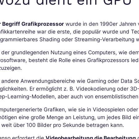
r Begriff Grafikprozessor
wurde in den 1990er Jahren v
fikkartenreihe war die erste, die populär wurde und 
ogrammierbares Shading oder Streaming-Verarbeitung we
i der grundlegenden Nutzung eines Computers, wie dem
osoftware, besteht die Rolle eines Grafikprozessors ledi
zuzeigen.
r andere Anwendungsbereiche wie Gaming oder Data Scie
lichkeiten. Er ermöglicht z. B. Videokodierung oder 3
ep-Learning-Modellen, aber auch von ensemblistische
mputergenerierte Grafiken, wie sie in Videospielen od
ötigen eine große Menge an Leistung, um jedes Bild ein
 weit über 100 Bilder pro Sekunde betragen kann.
enso erfordert die
Videobearbeitung die Bearbeitung
g