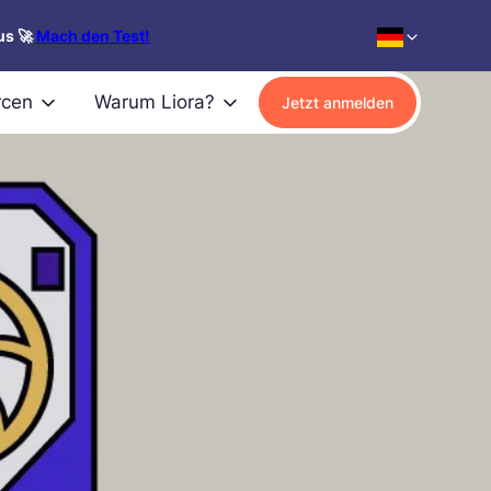
us 🚀
Mach den Test!
rcen
Warum Liora?
Jetzt anmelden