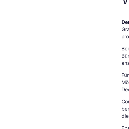
De
Gra
pr
Be
Bür
an
Fü
Mög
De
Co
ben
die
Eb