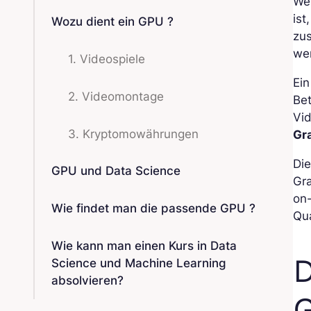
We
ist
Wozu dient ein GPU ?
zus
we
1. Videospiele
Ein
2. Videomontage
Bet
Vi
3. Kryptomowährungen
Gra
Die
GPU und Data Science
Gra
on-
Wie findet man die passende GPU ?
Qu
Wie kann man einen Kurs in Data
D
Science und Machine Learning
absolvieren?
G