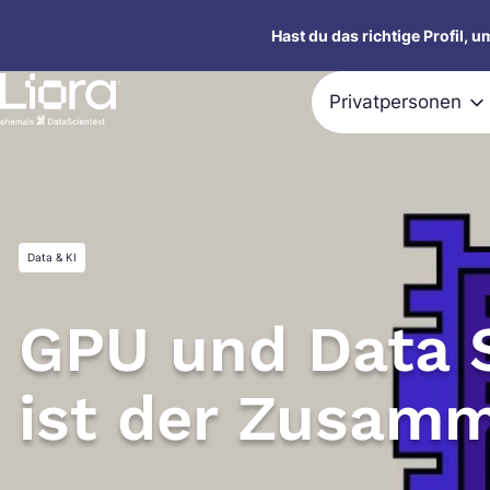
Zum
Hast du das richtige Profil, 
Inhalt
springen
Privatpersonen
Data & KI
GPU und Data 
ist der Zusam