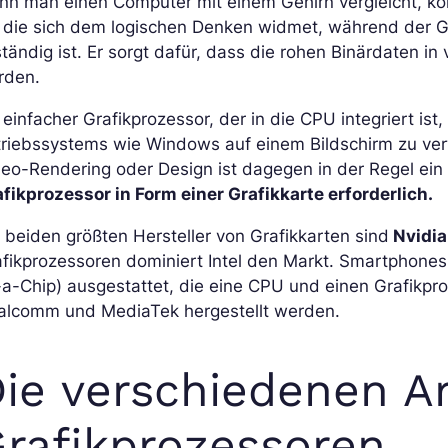
nn man einen Computer mit einem Gehirn vergleicht, k
, die sich dem logischen Denken widmet, während der G
tändig ist. Er sorgt dafür, dass die rohen Binärdaten i
rden.
 einfacher Grafikprozessor, der in die CPU integriert ist
riebssystems wie Windows auf einem Bildschirm zu verw
deo-Rendering oder Design ist dagegen in der Regel ei
fikprozessor in Form einer Grafikkarte erforderlich.
 beiden größten Hersteller von Grafikkarten sind
Nvidia
fikprozessoren dominiert Intel den Markt. Smartphone
a-Chip) ausgestattet, die eine CPU und einen Grafikpro
alcomm und MediaTek hergestellt werden.
ie verschiedenen A
rafikprozessoren