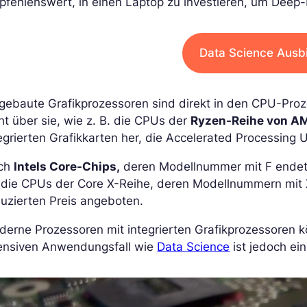
fehlenswert, in einen Laptop zu investieren, um Deep-
Data Science Ausb
gebaute Grafikprozessoren sind direkt in den CPU-Proz
ht über sie, wie z. B. die CPUs der
Ryzen-Reihe von A
egrierten Grafikkarten her, die Accelerated Processing
ch
Intels Core-Chips,
deren Modellnummer mit F endet, 
r die CPUs der Core X-Reihe, deren Modellnummern mit
uzierten Preis angeboten.
erne Prozessoren mit integrierten Grafikprozessoren kö
tensiven Anwendungsfall wie
Data Science
ist jedoch ein