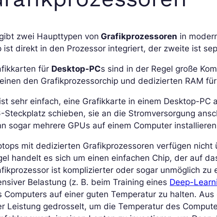
 gibt zwei Haupttypen von
Grafikprozessoren
in modern
 ist direkt in den Prozessor integriert, der zweite ist se
fikkarten für
Desktop-PC
s sind in der Regel große Ko
einen den Grafikprozessorchip und dedizierten RAM für
ist sehr einfach, eine Grafikkarte in einem Desktop-PC
6-Steckplatz schieben, sie an die Stromversorgung ans
nn sogar mehrere GPUs auf einem Computer installieren
tops mit dedizierten Grafikprozessoren verfügen nicht 
el handelt es sich um einen einfachen Chip, der auf da
fikprozessor ist komplizierter oder sogar unmöglich zu 
ensiver Belastung (z. B. beim Training eines
Deep-Learn
s Computers auf einer guten Temperatur zu halten. Au
er Leistung gedrosselt, um die Temperatur des Computers