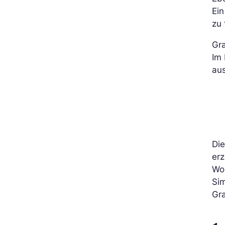
Ein
zu 
Gra
Im 
au
Die
er
Wo
Sim
Gra