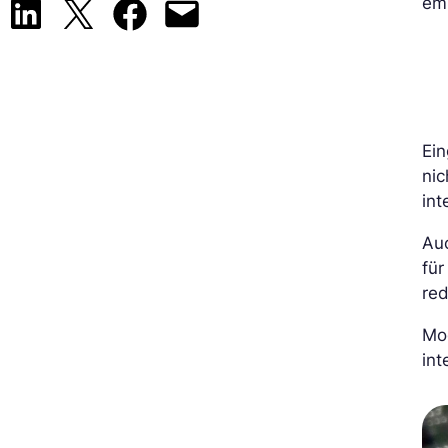
emp
Share on LinkedIn
Share on X
Share on Facebook
Email this Page
Ein
nic
int
Au
fü
red
Mod
in