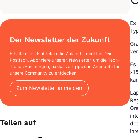
Es
Typ
Der Newsletter der Zukunft
Gra
ver
Erhalte einen Einblick in die Zukunft – direkt in Dein
Postfach. Abonniere unseren Newsletter, um die Tech-
Es 
Trends von morgen, exklusive Tipps und Angebote für
x1
unsere Community zu entdecken.
ka
Zum Newsletter anmelden
Lap
Reg
Gra
int
Teilen auf
de
ihr