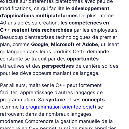
exécuté sur différentes plateformes avec peu de
modifications, ce qui facilite le
développement
d’applications multiplateformes
.
De plus, même
40 ans après sa création,
les compétences en
C++ restent très recherchées
par les employeurs.
Beaucoup d’entreprises technologiques de premier
plan, comme
Google
,
Microsoft
et
Adobe
, utilisent
ce langage dans leurs produits.
Cette demande
constante se traduit par des
opportunités
attractives et des
perspectives
de carrière solides
pour les développeurs maniant ce langage.
Par ailleurs, maîtriser le C++ peut fortement
faciliter l’apprentissage d’autres langages de
programmation. Sa
syntaxe
et ses
concepts
(comme
la programmation orientée objet
) se
retrouvent dans de nombreux langages
modernes.
Comprendre la gestion manuelle de la
mémoire en C++ permet aussi de mieux apprécier