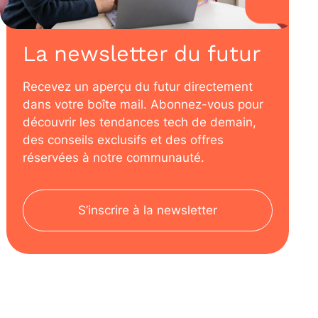
La newsletter du futur
Recevez un aperçu du futur directement
dans votre boîte mail. Abonnez-vous pour
découvrir les tendances tech de demain,
des conseils exclusifs et des offres
réservées à notre communauté.
S’inscrire à la newsletter