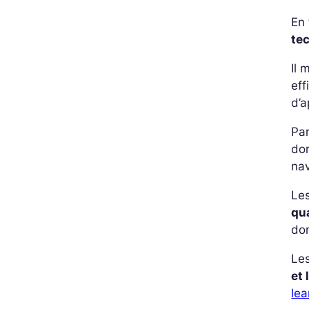
En 
te
Il 
eff
d’a
Par
dom
nav
Les
qu
don
Le
et
lea