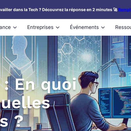
availler dans la Tech ? Découvrez la réponse en 2 minutes 🚀
Rempli
nance
Entreprises
Événements
Resso
 : En quoi
uelles
s ?