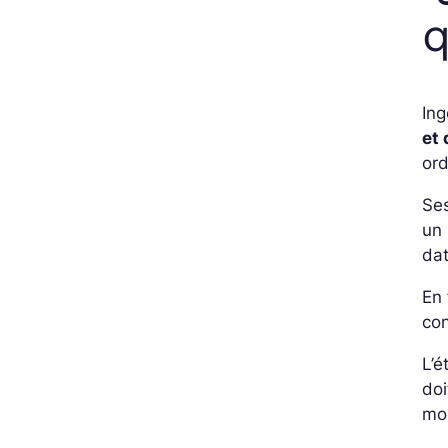
q
Ing
et 
ord
Ses
un 
dat
En 
con
L’é
doi
mo