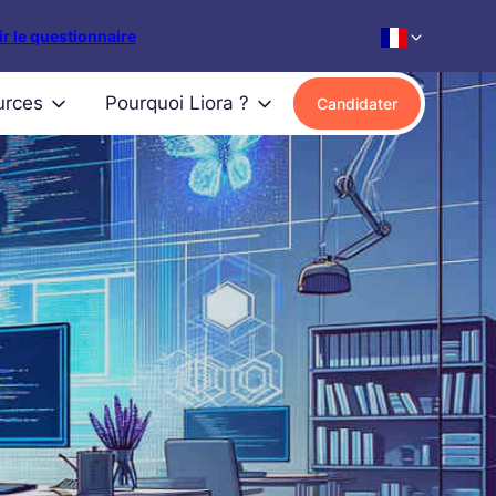
r le questionnaire
urces
Pourquoi Liora ?
Candidater