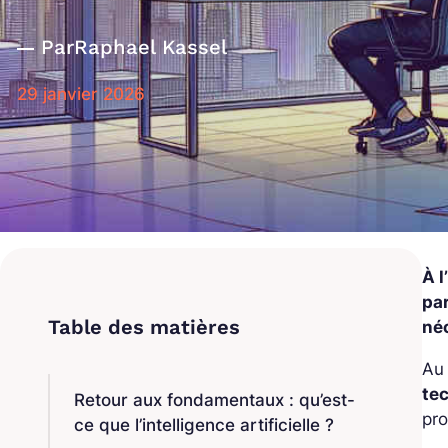
Par
Raphael Kassel
29 janvier 2026
À l
pa
néc
Au 
te
Retour aux fondamentaux : qu’est-
pr
ce que l’intelligence artificielle ?