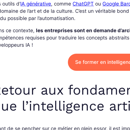
 outils d’
IA générative
, comme
ChatGPT
ou
Google Bar
domaine de l’art et de la culture. C’est un véritable bond
du possible par l’automatisation.
ns ce contexte,
les entreprises sont en demande d’ar
pétences requises pour traduire les concepts abstraits d
eloppeurs IA !
Se former en intelligenc
etour aux fondamen
ue l’intelligence arti
nt de se pencher sur ce métier en plein essor, il est i