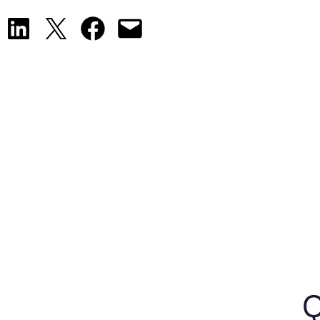
Share on LinkedIn
Share on X
Share on Facebook
Email this Page
Q