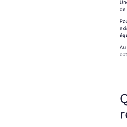
Une
de 
Po
exi
éq
Au 
opt
Q
r