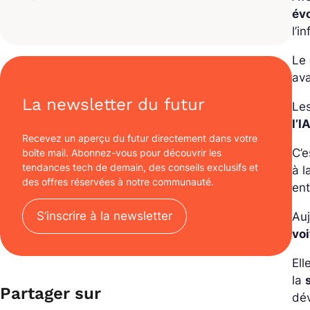
év
l’i
Le 
ava
La newsletter du futur
Les
l’
Recevez un aperçu du futur directement dans votre
C’e
boîte mail. Abonnez-vous pour découvrir les
tendances tech de demain, des conseils exclusifs et
à l
des offres réservées à notre communauté.
ent
S’inscrire à la newsletter
Auj
vo
Ell
la
Partager sur
dév