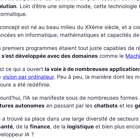
olution
. Loin d’être une simple mode, cette technologie 
nformatique.
concept est né au beau milieu du XXème siècle, et a c
ncées en informatique, mathématiques et capacités de 
 premiers programmes étaient tout juste capables de r
IA s’est développée avec des domaines
comme le
Machi
st ce qui a ouvert
la voie à de nombreuses application
a
vision par ordinateur
. Peu à peu, la manière dont les 
oure a été redéfinie.
ourd’hui, l’IA se manifeste sous de nombreuses formes 
itures autonomes
en passant par les
chatbots
et les
g
e a trouvé sa place dans une large diversité de secteur
santé
, de la
finance
, de la
logistique
et bien plus encor
eloppeur IA ?