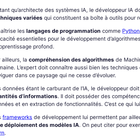
tant qu’architecte des systèmes IA, le développeur IA
chniques variées
qui constituent sa boîte à outils pour
maîtrise les
langages de programmation
comme
Python
icacité essentielles pour le développement d’algorithm
pprentissage profond.
 ailleurs, la
compréhension des algorithmes
de Machin
aine. L’expert doit connaître aussi bien les techniques
iguer dans ce paysage qui ne cesse d’évoluer.
 données étant le carburant de l’IA, le développeur doit
antités d’informations
. Il doit posséder des compéten
nées et en extraction de fonctionnalités. C’est ce qui l
s
frameworks
de développement lui permettent par aill
 le déploiement des modèles IA
. On peut citer pour ex
rn
.