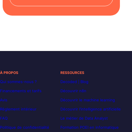
À PROPOS
RESSOURCES
Qui sommes-nous ?
Decoded | Blog
Financements et tarifs
Découvrir n8n
Avis
Découvrir le machine learning
Règlement intérieur
Découvrir l’intelligence artificielle
FAQ
Le métier de Data Analyst
Politique de confidentialité
Formation POEI en informatique