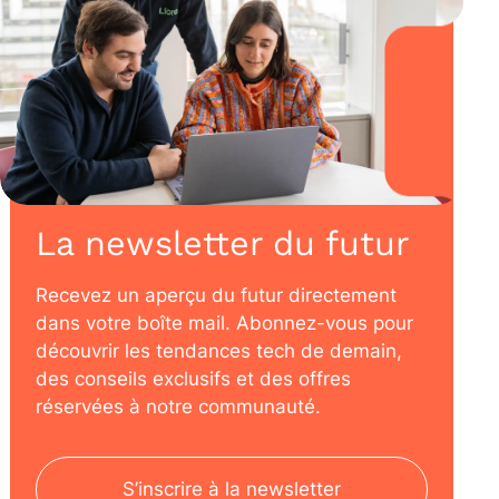
La newsletter du futur
Recevez un aperçu du futur directement
dans votre boîte mail. Abonnez-vous pour
découvrir les tendances tech de demain,
des conseils exclusifs et des offres
réservées à notre communauté.
S’inscrire à la newsletter