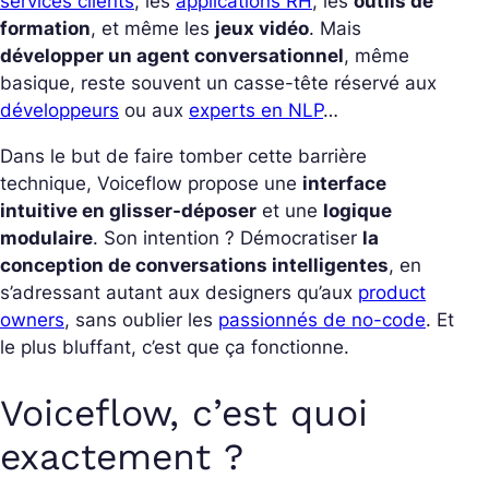
services clients
, les
applications RH
, les
outils de
formation
, et même les
jeux vidéo
.
Mais
développer un agent conversationnel
, même
basique, reste souvent un casse-tête réservé aux
développeurs
ou aux
experts en NLP
…
Dans le but de faire tomber cette barrière
technique, Voiceflow propose une
interface
intuitive en glisser-déposer
et une
logique
modulaire
.
Son intention ? Démocratiser
la
conception de conversations intelligentes
, en
s’adressant autant aux designers qu’aux
product
owners
, sans oublier les
passionnés de no-code
. Et
le plus bluffant, c’est que ça fonctionne.
Voiceflow, c’est quoi
exactement ?