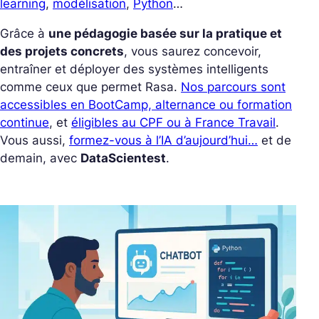
learning
,
modélisation
,
Python
…
Grâce à
une pédagogie basée sur la pratique et
des projets concrets
, vous saurez concevoir,
entraîner et déployer des systèmes intelligents
comme ceux que permet Rasa.
Nos parcours sont
accessibles en BootCamp, alternance ou formation
continue
, et
éligibles au CPF ou à France Travail
.
Vous aussi,
formez-vous à l’IA d’aujourd’hui…
et de
demain, avec
DataScientest
.