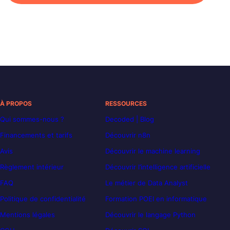
À PROPOS
RESSOURCES
Qui sommes-nous ?
Decoded | Blog
Financements et tarifs
Découvrir n8n
Avis
Découvrir le machine learning
Règlement intérieur
Découvrir l’intelligence artificielle
FAQ
Le métier de Data Analyst
Politique de confidentialité
Formation POEI en informatique
Mentions légales
Découvrir le langage Python