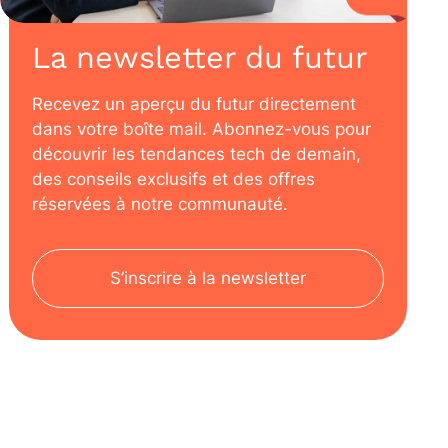
La newsletter du futur
Recevez un aperçu du futur directement
dans votre boîte mail. Abonnez-vous pour
découvrir les tendances tech de demain,
des conseils exclusifs et des offres
réservées à notre communauté.
S’inscrire à la newsletter