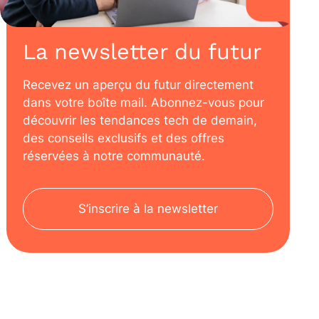
La newsletter du futur
Recevez un aperçu du futur directement
dans votre boîte mail. Abonnez-vous pour
découvrir les tendances tech de demain,
des conseils exclusifs et des offres
réservées à notre communauté.
S’inscrire à la newsletter