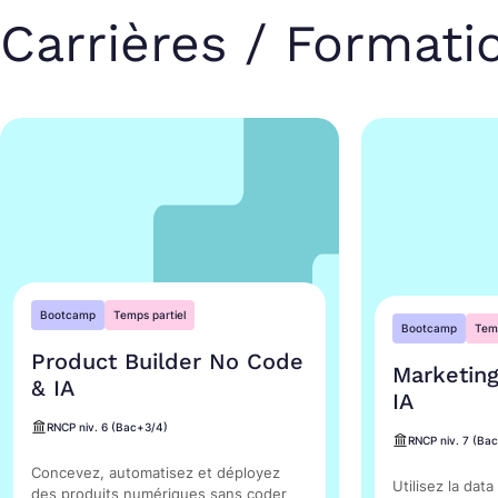
Carrières / Formati
Bootcamp
Temps partiel
Bootcamp
Temp
Product Builder No Code
Marketing
& IA
IA
RNCP niv. 6 (Bac+3/4)
RNCP niv. 7 (Ba
Concevez, automatisez et déployez
Utilisez la data
des produits numériques sans coder