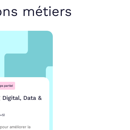
ons métiers
s partiel
 Digital, Data &
c+5)
 pour améliorer la