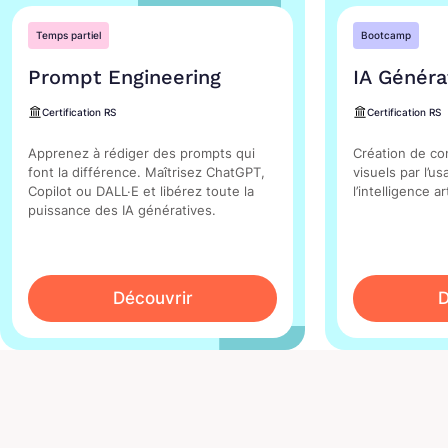
Temps partiel
Bootcamp
Prompt Engineering
IA Généra
Certification RS
Certification RS
Apprenez à rédiger des prompts qui
Création de co
font la différence. Maîtrisez ChatGPT,
visuels par l’u
Copilot ou DALL·E et libérez toute la
l’intelligence ar
puissance des IA génératives.
Découvrir
D