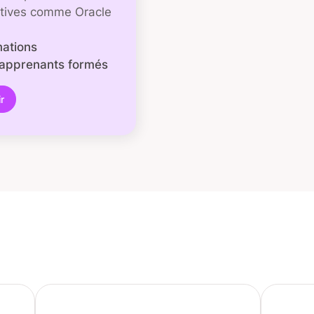
atives comme Oracle
mations
apprenants formés
r