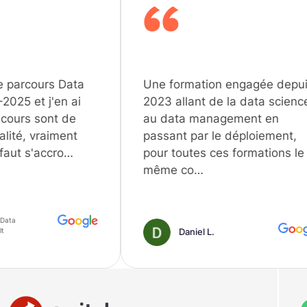
ata
Une formation engagée depuis
Un
 ai
2023 allant de la data science
va
de
au data management en
p
nt
passant par le déploiement,
ce
…
pour toutes ces formations le
ob
même co…
u
Daniel L.