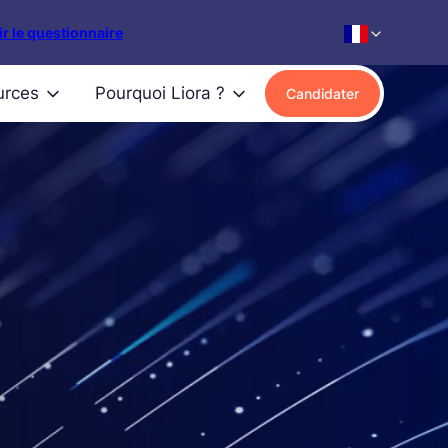
r le questionnaire
urces
Pourquoi Liora ?
Candidater