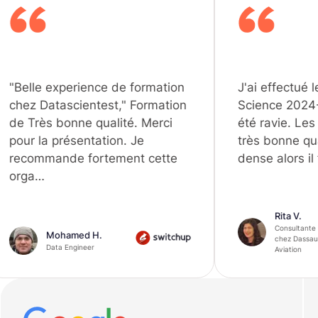
erience de formation
J'ai effectué le parcours D
cientest," Formation
Science 2024-2025 et j'en
nne qualité. Merci
été ravie. Les cours sont 
sentation. Je
très bonne qualité, vraime
e fortement cette
dense alors il faut s'accro
Rita V.
Consultante Data
med H.
chez Dassault
ngineer
Aviation