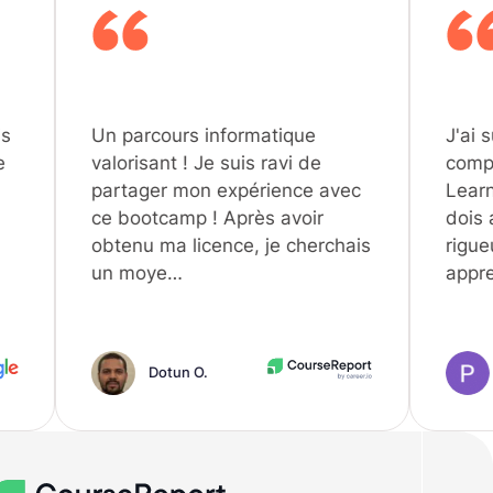
 parcours informatique
J'ai suivi une for
lorisant ! Je suis ravi de
complète Ingénie
artager mon expérience avec
Learning chez Dat
 bootcamp ! Après avoir
dois avouer que l
tenu ma licence, je cherchais
rigueur et d'exig
n moye…
apprenant…
Dotun O.
Prudence A.