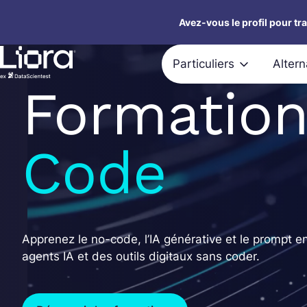
Aller
Avez-vous le profil pour tr
au
contenu
Particuliers
Alter
Formatio
Code
Apprenez le no-code, l’IA générative et le prompt e
agents IA et des outils digitaux sans coder.