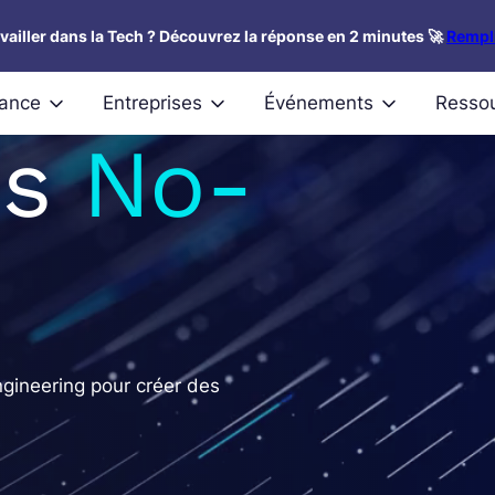
availler dans la Tech ? Découvrez la réponse en 2 minutes 🚀
Rempli
nance
Entreprises
Événements
Resso
ns
No-
ngineering pour créer des