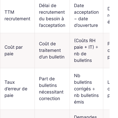
Délai de
Date
Don
TTM
recrutement
acceptation
recr
recrutement
du besoin à
− date
évén
l’acceptation
d’ouverture
(Coûts RH
Coût de
PY, F
Coût par
paie + IT) ÷
traitement
coût
paie
nb de
d’un bulletin
paie
bulletins
Nb
Part de
Taux
bulletins
Logs
bulletins
d’erreur de
corrigés ÷
cont
nécessitant
paie
nb bulletins
post
correction
émis
Demandes