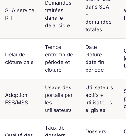
Demandes
dans SLA
SLA service
traitées
Work
÷
RH
dans le
files
demandes
délai cible
totales
Temps
Date
Cale
Délai de
entre fin de
clôture −
jour
clôture paie
période et
date fin
trai
clôture
période
Usage des
Utilisateurs
Stati
Adoption
portails par
actifs ÷
porta
ESS/MSS
les
utilisateurs
conn
utilisateurs
éligibles
Taux de
Dossiers
Cont
Qualité des
dossiers