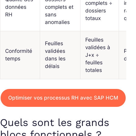
complets ÷
infot
données
complets et
dossiers
rapp
RH
sans
totaux
quali
anomalies
Feuilles
Feuilles
validées à
Conformité
validées
PT, 
J+x ÷
temps
dans les
d’ap
feuilles
délais
totales
Optimiser vos processus RH avec SAP HCM
Quels sont les grands
blocs fonctionnels ?