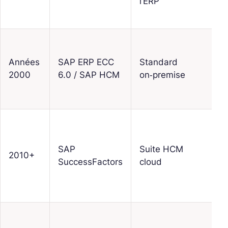
l’ERP
f
l
p
Années
SAP ERP ECC
Standard
2000
6.0 / SAP HCM
on‑premise
i
c
SAP
Suite HCM
t
2010+
SuccessFactors
cloud