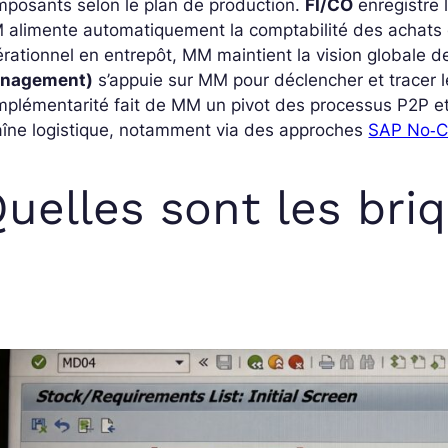
posants selon le plan de production.
FI/CO
enregistre l
 alimente automatiquement la comptabilité des achats 
rationnel en entrepôt, MM maintient la vision globale de
nagement)
s’appuie sur MM pour déclencher et tracer le
plémentarité fait de MM un pivot des processus P2P et u
aîne logistique, notamment via des approches
SAP No‑C
uelles sont les br