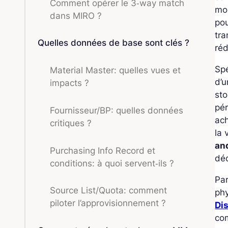
Comment opérer le 3‑way match
mom
dans MIRO ?
po
tra
Quelles données de base sont clés ?
réd
Sp
Material Master: quelles vues et
d’u
impacts ?
sto
pér
Fournisseur/BP: quelles données
ach
critiques ?
la
an
Purchasing Info Record et
déc
conditions: à quoi servent‑ils ?
Pa
Source List/Quota: comment
phy
piloter l’approvisionnement ?
Dis
co