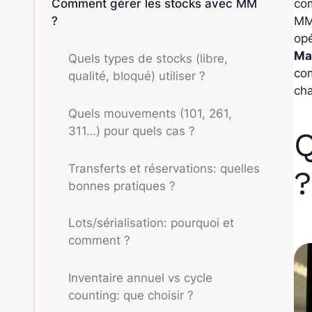
com
Comment gérer les stocks avec MM
MM
?
opé
Ma
Quels types de stocks (libre,
com
qualité, bloqué) utiliser ?
ch
Quels mouvements (101, 261,
311…) pour quels cas ?
Q
Transferts et réservations: quelles
?
bonnes pratiques ?
Lots/sérialisation: pourquoi et
comment ?
Inventaire annuel vs cycle
counting: que choisir ?