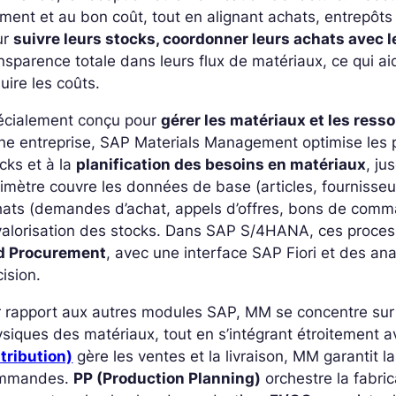
ent et au bon coût, tout en alignant achats, entrepôts e
ur
suivre leurs stocks, coordonner leurs achats avec 
nsparence totale dans leurs flux de matériaux, ce qui aide
uire les coûts.
écialement conçu pour
gérer les matériaux et les ress
ne entreprise, SAP Materials Management optimise les p
cks et à la
planification des besoins en matériaux
, ju
imètre couvre les données de base (articles, fournisseur
ats (demandes d’achat, appels d’offres, bons de comm
 valorisation des stocks. Dans SAP S/4HANA, ces proce
d Procurement
, avec une interface SAP Fiori et des an
ision.
r rapport aux autres modules SAP, MM se concentre sur
siques des matériaux, tout en s’intégrant étroitement av
tribution)
gère les ventes et la livraison, MM garantit la
mmandes.
PP (Production Planning)
orchestre la fabric