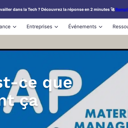
availler dans la Tech ? Découvrez la réponse en 2 minutes 🚀
Rempli
nance
Entreprises
Événements
Resso
st-ce que
nt ça