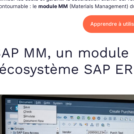
ontournable : le
module MM
(Materials Management) 
Apprendre à utili
AP MM, un module 
’écosystème SAP E