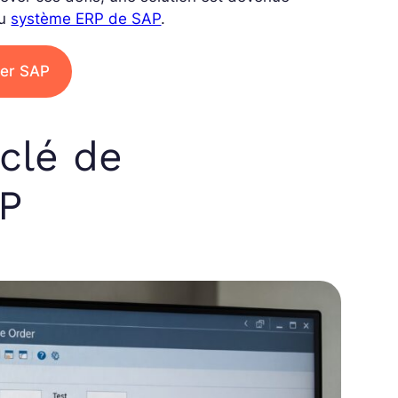
du
système ERP de SAP
.
ser SAP
clé de
RP