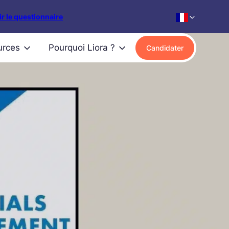
r le questionnaire
urces
Pourquoi Liora ?
Candidater