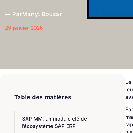
Par
Manyl Bouzar
29 janvier 2026
Le
le
ava
Fac
ma
SAP MM, un module clé de
l’a
l’écosystème SAP ERP
min