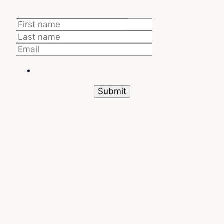
basadas en datos confiables
.
Aprender todo
sobre SAP MM
Una fuerte integración con
los otros módulos de SAP
La gran fuerza de SAP MM es también su
capacidad para integrarse armoniosamente con los
otros módulos del
sistema SAP ERP
. Juntos,
ofrecen una
visión completa y coherente de las
operaciones
de una empresa. Con el módulo
SAP
SD (Sales y Distribution)
, colabora para coordinar
los ciclos de aprovisionamiento y venta. Por
ejemplo, cuando se realiza un pedido de cliente a
través de SD, MM garantiza que los materiales
necesarios estén disponibles para satisfacer la