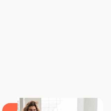
permitirán convertirte en usuario experto o
consultor de SAP S/4HANA. Con
la especialización
en Supply Chain
, aprenderás a dominar MM y
todas las funcionalidades de SAP S/4HANA para
la
logística y la cadena de suministro
. Al final del
curso, podrás recibir la certificación SAP S/4HANA
Material Management o Sales Distribution o ASAP
Certified Application Associate Sourcing and
Procurement. Todas nuestras formaciones se
completan a distancia en BootCamp o a tiempo
parcial.
¡Descubre Liora!
Descubrir nuestras formaciones SAP