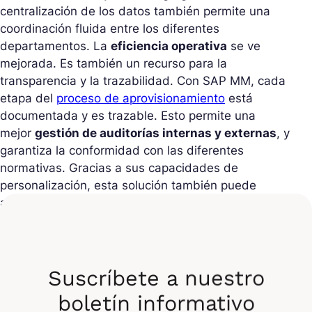
centralización de los datos también permite una
coordinación fluida entre los diferentes
departamentos. La
eficiencia operativa
se ve
mejorada. Es también un recurso para la
transparencia y la trazabilidad. Con SAP MM, cada
etapa del
proceso de aprovisionamiento
está
documentada y es trazable. Esto permite una
mejor
gestión de auditorías internas y externas
, y
garantiza la conformidad con las diferentes
normativas. Gracias a sus capacidades de
personalización, esta solución también puede
adaptarse para responder a las necesidades
específicas de cada empresa, independientemente
de su tamaño o sector. Además, los informes
detallados y los análisis proporcionados por SAP
MM ofrecen a los gestores una visión clara del
Suscríbete a nuestro
rendimiento de los procesos de aprovisionamiento.
boletín informativo
Esto les permite
tomar decisiones estratégicas