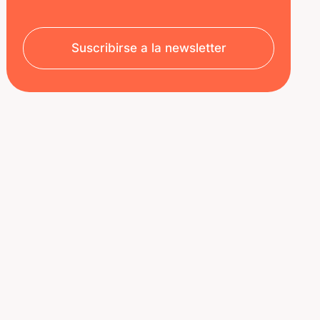
Suscribirse a la newsletter
SOBRE NOSOTROS
RECURSOS
Aviso legal
Decoded | Blog
Política de privacidad
ÚNETE A NOSOTROS