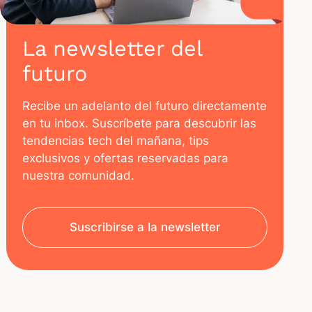
La newsletter del
futuro
Recibe un adelanto del futuro directamente
en tu inbox. Suscríbete para descubrir las
tendencias tech del mañana, tips
exclusivos y ofertas reservadas para
nuestra comunidad.
Suscribirse a la newsletter