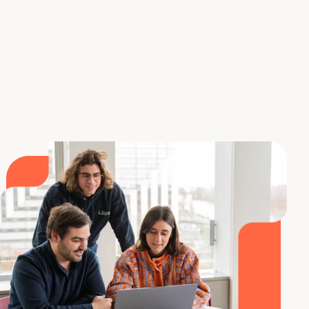
diferentes opciones de formación. Pero para tener
aún más peso en el mercado laboral, no debes
limitarte a UNA herramienta, sino aprender una
metodología global de análisis de datos
. Esto es
precisamente lo que ofrecemos en Liora.
Formación
con Liora