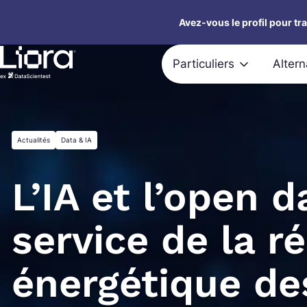
Aller
Avez-vous le profil pour tr
au
contenu
Particuliers
Alter
Actualités
Data & IA
L’IA et l’open d
service de la r
énergétique de