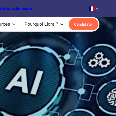
r le questionnaire
urces
Pourquoi Liora ?
Candidater