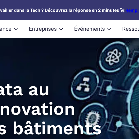
availler dans la Tech ? Découvrez la réponse en 2 minutes 🚀
Rempli
nance
Entreprises
Événements
Resso
ata au
énovation
s bâtiments