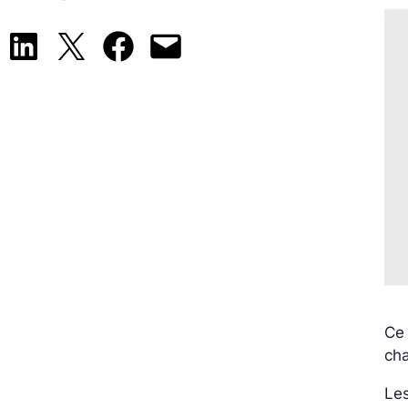
Share on LinkedIn
Share on X
Share on Facebook
Email this Page
Ce 
ch
Les