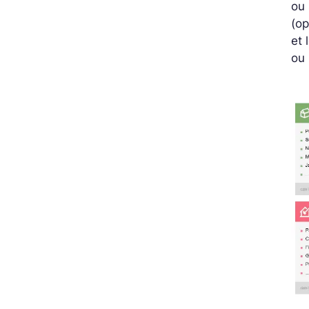
ou 
(op
et 
ou