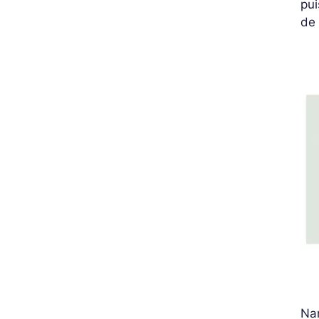
pui
de
Nam