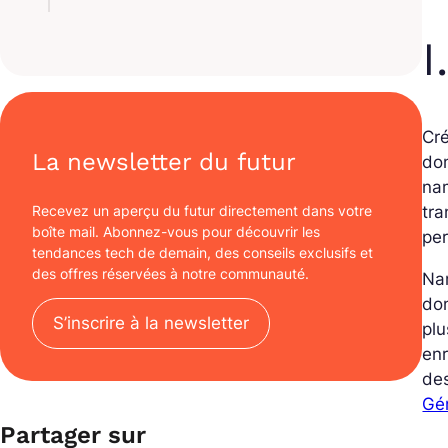
I
Cré
La newsletter du futur
don
na
Recevez un aperçu du futur directement dans votre
tra
boîte mail. Abonnez-vous pour découvrir les
per
tendances tech de demain, des conseils exclusifs et
des offres réservées à notre communauté.
Nam
don
S’inscrire à la newsletter
plu
enr
des
Gén
Partager sur