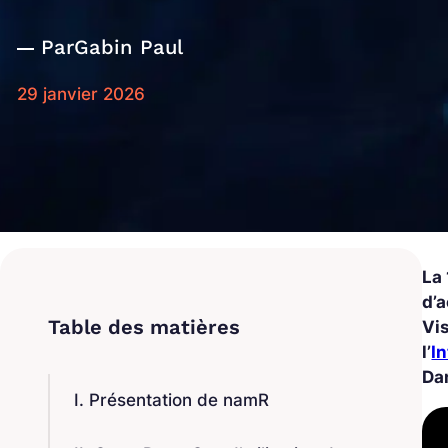
Par
Gabin Paul
29 janvier 2026
La 
d’a
Vi
l’
In
Dan
I. Présentation de namR