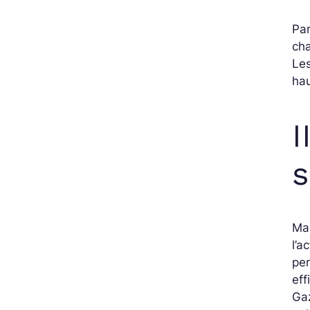
Par
cha
Les
hau
I
s
Mar
l’a
per
eff
Gaz