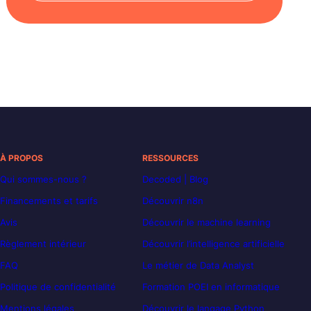
À PROPOS
RESSOURCES
Qui sommes-nous ?
Decoded | Blog
Financements et tarifs
Découvrir n8n
Avis
Découvrir le machine learning
Règlement intérieur
Découvrir l’intelligence artificielle
FAQ
Le métier de Data Analyst
Politique de confidentialité
Formation POEI en informatique
Mentions légales
Découvrir le langage Python