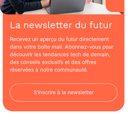
La newsletter du futur
Recevez un aperçu du futur directement
dans votre boîte mail. Abonnez-vous pour
découvrir les tendances tech de demain,
des conseils exclusifs et des offres
réservées à notre communauté.
S’inscrire à la newsletter