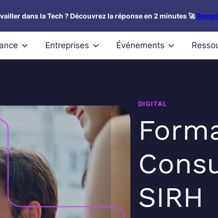
availler dans la Tech ? Découvrez la réponse en 2 minutes 🚀
Rempli
nance
Entreprises
Événements
Resso
DIGITAL
Forma
Consu
SIRH