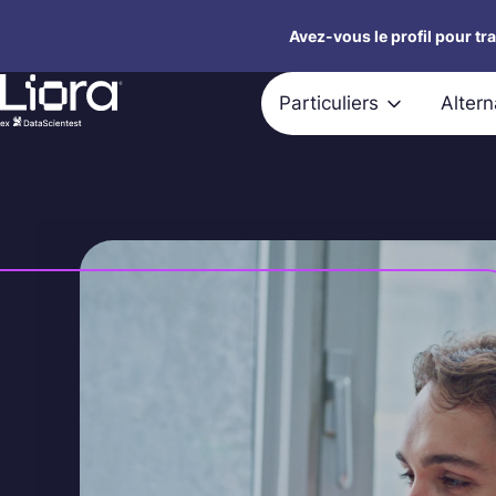
Aller
Avez-vous le profil pour tr
au
contenu
Particuliers
Alter