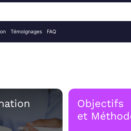
ion
Témoignages
FAQ
mation
Objectifs
et Méthod