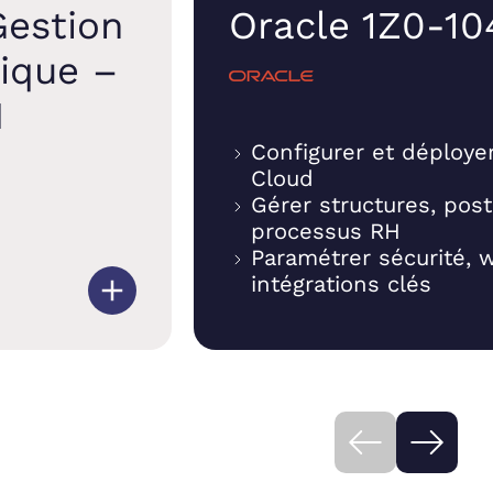
Gestion
Oracle 1Z0-10
tique –
I
Configurer et déploye
Cloud
Gérer structures, post
processus RH
Paramétrer sécurité, 
intégrations clés