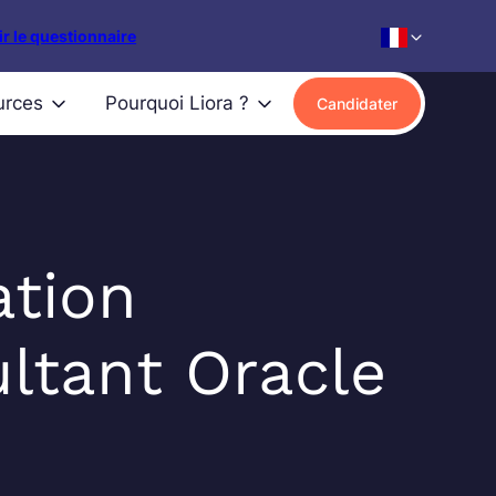
r le questionnaire
urces
Pourquoi Liora ?
Candidater
tion
ltant Oracle