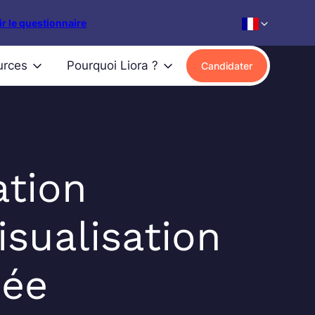
r le questionnaire
urces
Pourquoi Liora ?
Candidater
tion
isualisation
cée