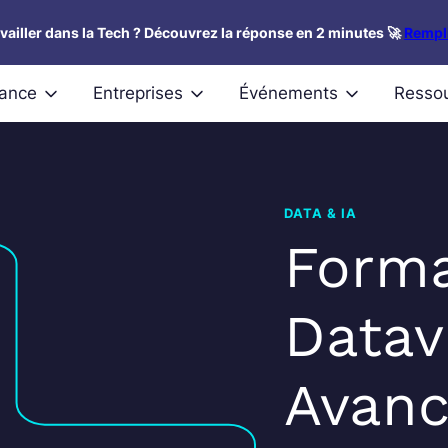
availler dans la Tech ? Découvrez la réponse en 2 minutes 🚀
Rempli
nance
Entreprises
Événements
Resso
DATA & IA
Forma
Datav
Avan