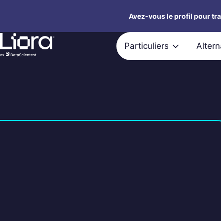
Aller
Avez-vous le profil pour tr
au
contenu
Particuliers
Alter