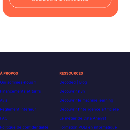
À PROPOS
RESSOURCES
Qui sommes-nous ?
Decoded | Blog
Financements et tarifs
Découvrir n8n
Avis
Découvrir le machine learning
Règlement intérieur
Découvrir l’intelligence artificielle
FAQ
Le métier de Data Analyst
Politique de confidentialité
Formation POEI en informatique