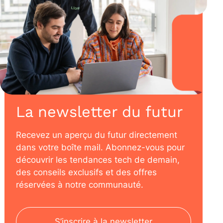
La newsletter du futur
Recevez un aperçu du futur directement
dans votre boîte mail. Abonnez-vous pour
découvrir les tendances tech de demain,
des conseils exclusifs et des offres
réservées à notre communauté.
S’inscrire à la newsletter