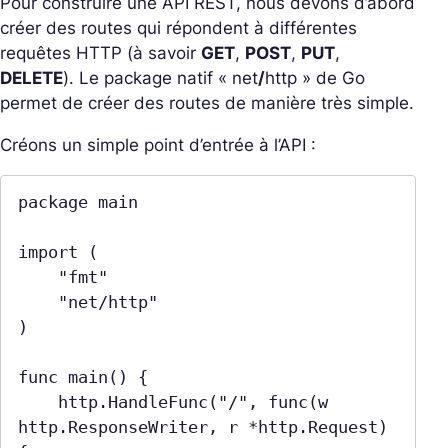
Pour construire une API REST, nous devons d’abord
créer des routes qui répondent à différentes
requêtes HTTP (à savoir
GET
,
POST
,
PUT
,
DELETE
). Le package natif «
net
/
http
» de Go
permet de créer des routes de manière très simple.
Créons un simple point d’entrée à l’API :
package main

import (

    "fmt"

    "net/http"

)

func main() {

    http.HandleFunc("/", func(w 
http.ResponseWriter, r *http.Request) 