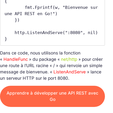
{

        fmt.Fprintf(w, "Bienvenue sur 
une API REST en Go!")

    })

    http.ListenAndServe(":8080", nil)

Dans ce code, nous utilisons la fonction
«
HandleFunc
» du package «
net/http
» pour créer
une route à l’URL racine « / » qui renvoie un simple
message de bienvenue. «
ListenAndServe
» lance
un serveur HTTP sur le port 8080.
Apprendre à développer une API REST avec
Go