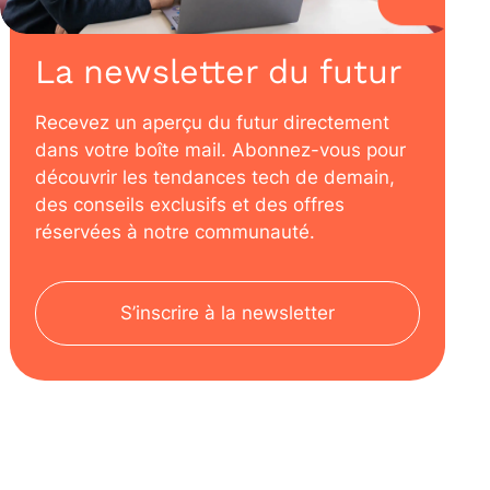
La newsletter du futur
Recevez un aperçu du futur directement
dans votre boîte mail. Abonnez-vous pour
découvrir les tendances tech de demain,
des conseils exclusifs et des offres
réservées à notre communauté.
S’inscrire à la newsletter