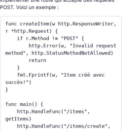
POST. Voici un exemple :
func createItem(w http.ResponseWriter, 
r *http.Request) {

    if r.Method != "POST" {

        http.Error(w, "Invalid request 
method", http.StatusMethodNotAllowed)

        return

    }

    fmt.Fprintf(w, "Item créé avec 
succès!")

}

func main() {

    http.HandleFunc("/items", 
getItems)

    http.HandleFunc("/items/create", 