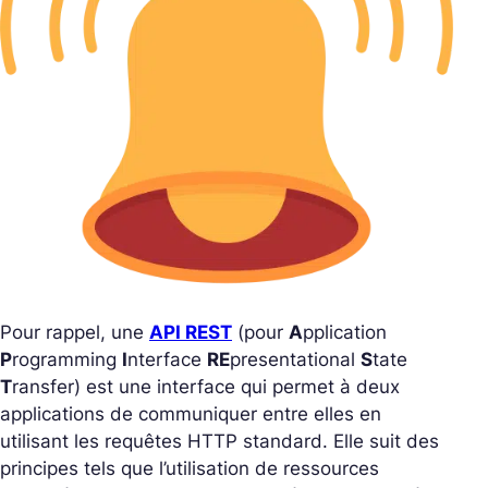
Pour rappel, une
API REST
(pour
A
pplication
P
rogramming
I
nterface
RE
presentational
S
tate
T
ransfer) est une interface qui permet à deux
applications de communiquer entre elles en
utilisant les requêtes HTTP standard. Elle suit des
principes tels que l’utilisation de ressources