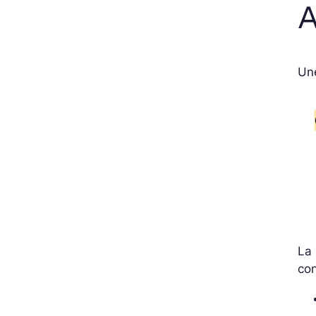
A
Un
La
co