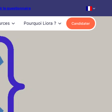
r le questionnaire
urces
Pourquoi Liora ?
Candidater