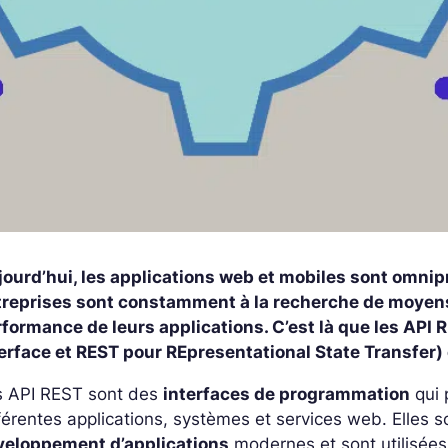
jourd’hui, les applications web et mobiles sont omnip
treprises sont constamment à la recherche de moyens p
rformance de leurs applications. C’est là que les API
erface et REST pour REpresentational State Transfer) 
s API REST sont des
interfaces de programmation
qui 
férentes applications, systèmes et services web. Elles
veloppement d’applications
modernes et sont utilisé