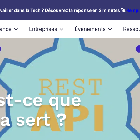
availler dans la Tech ? Découvrez la réponse en 2 minutes 🚀
Rempli
nance
Entreprises
Événements
Resso
est-ce que
a sert ?