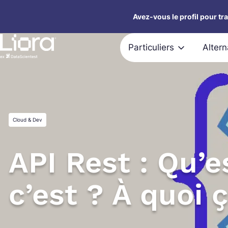
Aller
Avez-vous le profil pour tr
au
contenu
Particuliers
Alter
Cloud & Dev
API Rest : Qu’
c’est ? À quoi ç