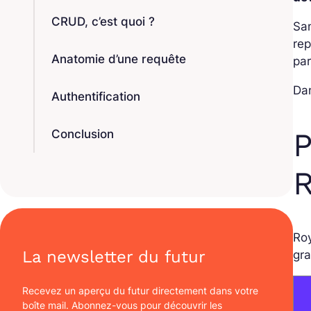
CRUD, c’est quoi ?
San
rep
Anatomie d’une requête
par
Dan
Authentification
P
Conclusion
R
Roy
La newsletter du futur
gra
Recevez un aperçu du futur directement dans votre
boîte mail. Abonnez-vous pour découvrir les