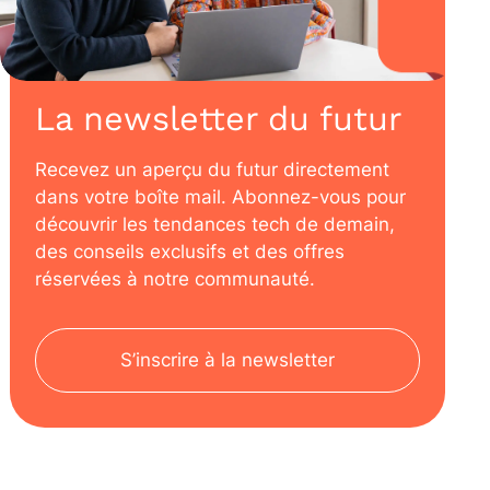
La newsletter du futur
Recevez un aperçu du futur directement
dans votre boîte mail. Abonnez-vous pour
découvrir les tendances tech de demain,
des conseils exclusifs et des offres
réservées à notre communauté.
S’inscrire à la newsletter