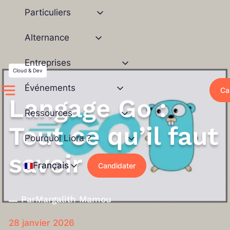
Aller
Particuliers
au
contenu
Alternance
Entreprises
Cloud & Dev
Événements
Ca
Langage Go :
Ressources
Tout ce qu’il faut
Pourquoi Liora ?
savoir
Français
Candidater
Par
Margalith Mamou
28 janvier 2026