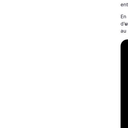
ent
En 
d’
u
au 