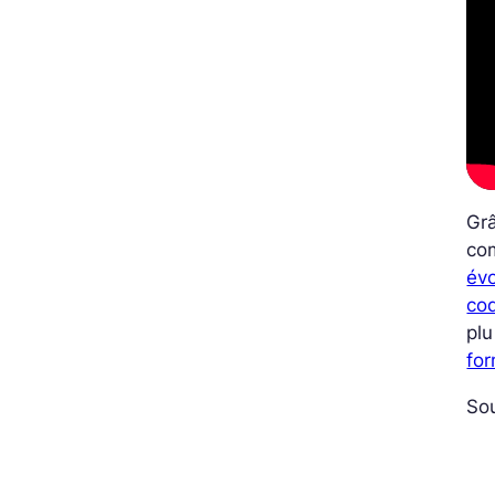
Grâ
com
év
co
plu
fo
So