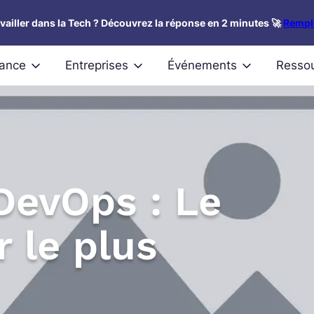
availler dans la Tech ? Découvrez la réponse en 2 minutes 🚀
Rempli
nance
Entreprises
Événements
Resso
DevOps : Le
 le plus