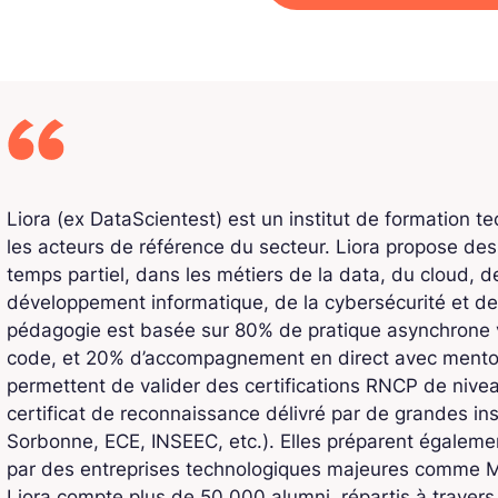
Liora (ex DataScientest) est un institut de formation t
les acteurs de référence du secteur. Liora propose de
temps partiel, dans les métiers de la data, du cloud, de l
développement informatique, de la cybersécurité et de
pédagogie est basée sur 80% de pratique asynchrone v
code, et 20% d’accompagnement en direct avec mentors
permettent de valider des certifications RNCP de niv
certificat de reconnaissance délivré par de grandes ins
Sorbonne, ECE, INSEEC, etc.). Elles préparent également
par des entreprises technologiques majeures comme Mi
Liora compte plus de 50 000 alumni, répartis à traver