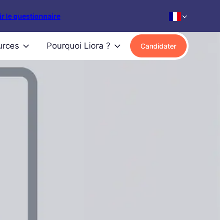
r le questionnaire
urces
Pourquoi Liora ?
Candidater