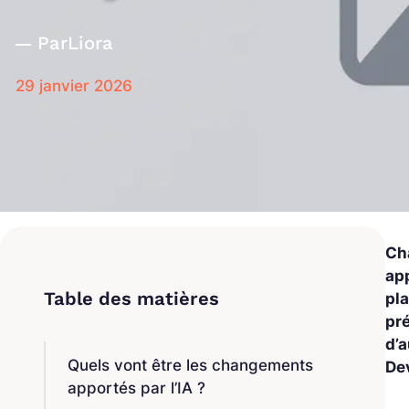
Par
Liora
29 janvier 2026
Ch
app
pl
pré
d’
Quels vont être les changements
De
apportés par l’IA ?