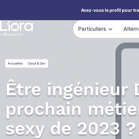
Aller
Avez-vous le profil pour tr
au
contenu
Particuliers
Alter
Actualités
Cloud & Dev
Être ingénieur 
prochain métier
sexy de 2023 ?