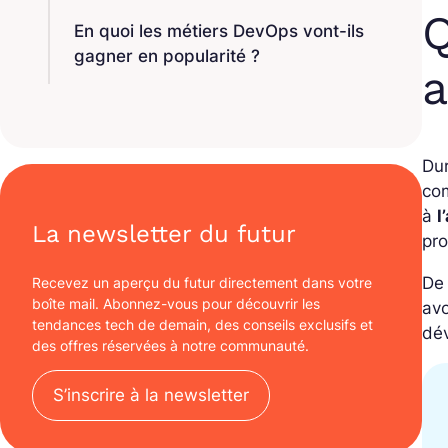
Q
En quoi les métiers DevOps vont-ils
gagner en popularité ?
a
Du
co
à
l
La newsletter du futur
pro
De 
Recevez un aperçu du futur directement dans votre
boîte mail. Abonnez-vous pour découvrir les
avo
tendances tech de demain, des conseils exclusifs et
dé
des offres réservées à notre communauté.
S’inscrire à la newsletter