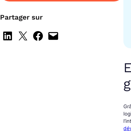
Partager sur
Share on LinkedIn
Share on X
Share on Facebook
Email this Page
E
g
Grâ
log
l’i
dé