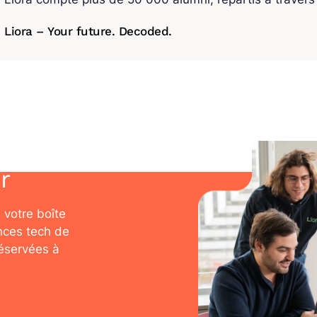
Liora – Your future. Decoded.
r
 votre boîte
nces tech de
réservées à