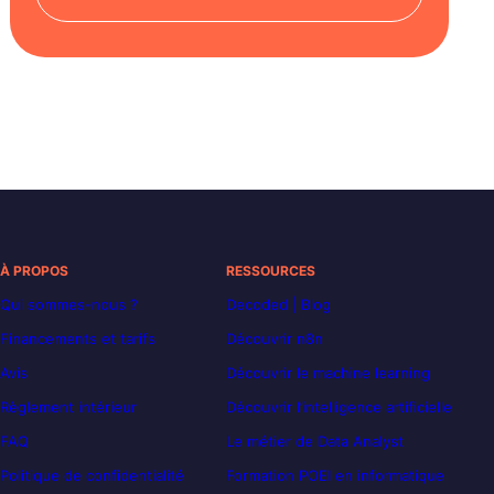
À PROPOS
RESSOURCES
Qui sommes-nous ?
Decoded | Blog
Financements et tarifs
Découvrir n8n
Avis
Découvrir le machine learning
Règlement intérieur
Découvrir l’intelligence artificielle
FAQ
Le métier de Data Analyst
Politique de confidentialité
Formation POEI en informatique