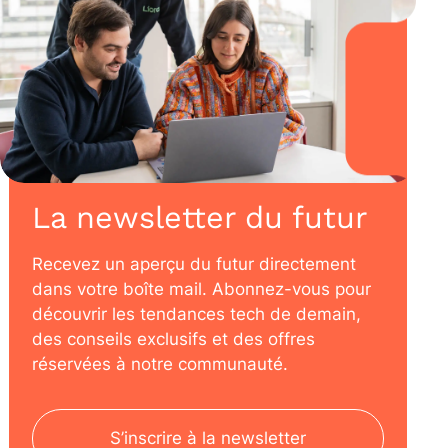
La newsletter du futur
Recevez un aperçu du futur directement
dans votre boîte mail. Abonnez-vous pour
découvrir les tendances tech de demain,
des conseils exclusifs et des offres
réservées à notre communauté.
S’inscrire à la newsletter