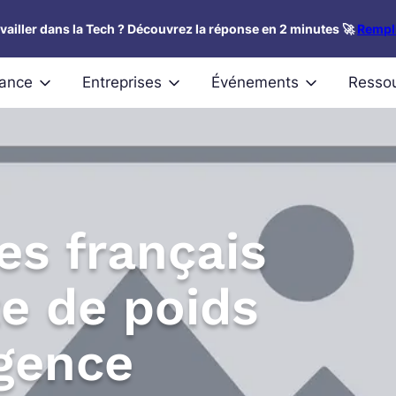
availler dans la Tech ? Découvrez la réponse en 2 minutes 🚀
Rempli
nance
Entreprises
Événements
Resso
es français
te de poids
igence