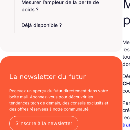
M
Mesurer l’ampleur de la perte de
poids ?
p
Déjà disponible ?
Mes
l’e
tou
don
La newsletter du futur
Dé
CHU
cou
Recevez un aperçu du futur directement dans votre
boîte mail. Abonnez-vous pour découvrir les
Pen
tendances tech de demain, des conseils exclusifs et
des offres réservées à notre communauté.
cr
rec
S’inscrire à la newsletter
tra