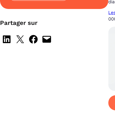
dia
Les
00
Partager sur
Share on LinkedIn
Share on X
Share on Facebook
Email this Page