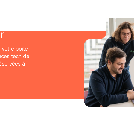
r
 votre boîte
nces tech de
réservées à