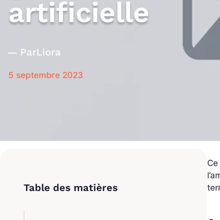
artificielle
Par
Liora
5 septembre 2023
Ce 
l’a
ter