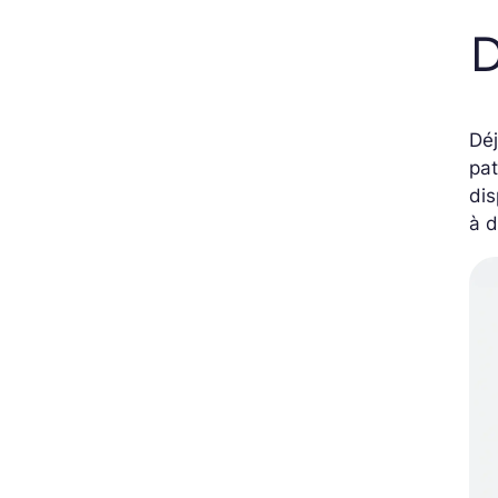
D
Déj
pat
dis
à 