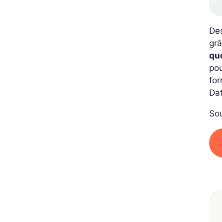
Des
grâ
qu
pou
for
Dat
Sou