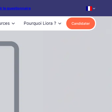
r le questionnaire
urces
Pourquoi Liora ?
Candidater