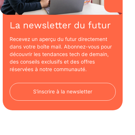
La newsletter du futur
Recevez un aperçu du futur directement
dans votre boîte mail. Abonnez-vous pour
découvrir les tendances tech de demain,
des conseils exclusifs et des offres
réservées à notre communauté.
S’inscrire à la newsletter