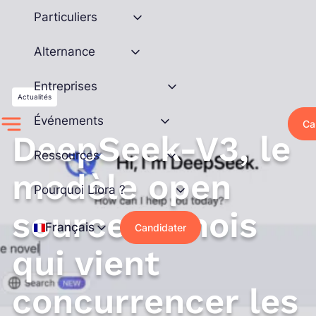
Aller
Particuliers
au
contenu
Alternance
Entreprises
Actualités
Événements
Ca
DeepSeek-V3, le
Ressources
modèle open
Pourquoi Liora ?
source chinois
Français
Candidater
qui vient
concurrencer les