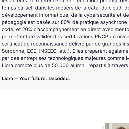
les acteurs de référence du secteur. Liora propose de
temps partiel, dans les métiers de la data, du cloud, de l
développement informatique, de la cybersécurité et de
pédagogie est basée sur 80% de pratique asynchrone v
code, et 20% d’accompagnement en direct avec mentors
permettent de valider des certifications RNCP de niv
certificat de reconnaissance délivré par de grandes ins
Sorbonne, ECE, INSEEC, etc.). Elles préparent également
par des entreprises technologiques majeures comme Mi
Liora compte plus de 50 000 alumni, répartis à traver
Liora – Your future. Decoded.