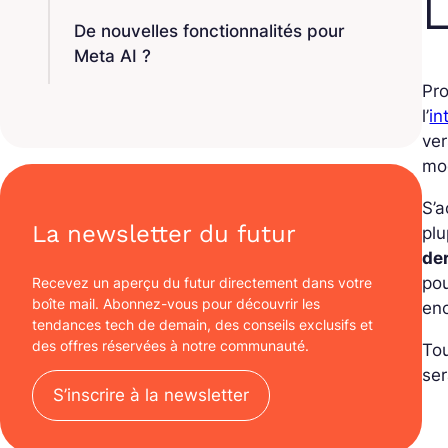
De nouvelles fonctionnalités pour
Meta AI ?
Pro
l’
in
ve
mo
S’a
La newsletter du futur
plu
de
pou
Recevez un aperçu du futur directement dans votre
boîte mail. Abonnez-vous pour découvrir les
en
tendances tech de demain, des conseils exclusifs et
des offres réservées à notre communauté.
To
se
S’inscrire à la newsletter