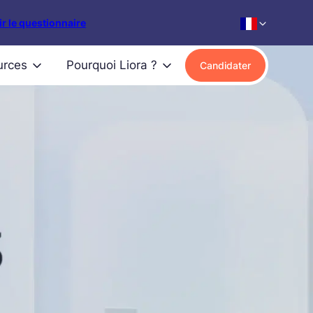
r le questionnaire
urces
Pourquoi Liora ?
Candidater