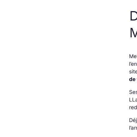
D
M
Me
l’e
sit
de
Ses
LLa
re
Déj
l’a