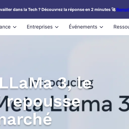
availler dans la Tech ? Découvrez la réponse en 2 minutes 🚀
Rempli
nance
Entreprises
Événements
Resso
LLaMa 3, le
i repousse
 marché