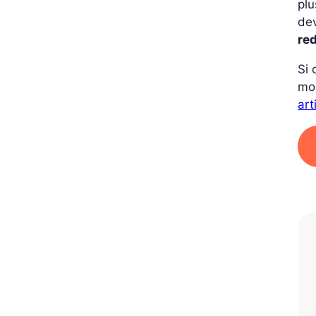
plu
de
red
Si 
mo
art