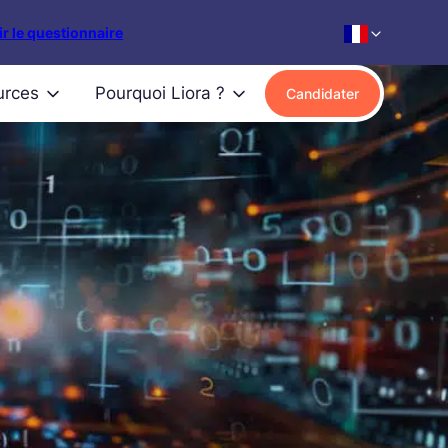
r le questionnaire
urces
Pourquoi Liora ?
Candidater