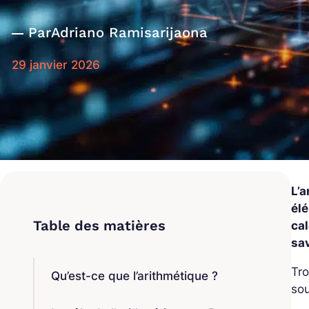
Par
Adriano Ramisarijaona
29 janvier 2026
L’
él
cal
sav
Tro
Qu’est-ce que l’arithmétique ?
so