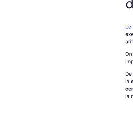
Le
exe
ar
On
im
De 
la
ce
la