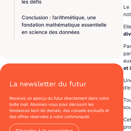
les défis
Le 
no
Conclusion : l’arithmétique, une
fondation mathématique essentielle
Ell
en science des données
div
Par
pa
eu
et 
Une
La newsletter du futur
d’e
Recevez un aperçu du futur directement dans votre
Tou
boîte mail. Abonnez-vous pour découvrir les
so
tendances tech de demain, des conseils exclusifs et
des offres réservées à notre communauté.
Cet
pr