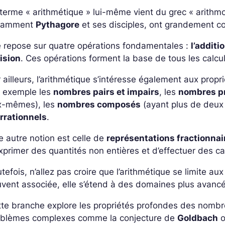
terme « arithmétique » lui-même vient du grec « arithmo
tamment
Pythagore
et ses disciples, ont grandement co
e repose sur quatre opérations fondamentales :
l’additi
ision
. Ces opérations forment la base de tous les calc
 ailleurs, l’arithmétique s’intéresse également aux prop
r exemple les
nombres pairs et impairs
, les
nombres p
x-mêmes), les
nombres composés
(ayant plus de deux 
irrationnels
.
 autre notion est celle de
représentations fractionnai
xprimer des quantités non entières et d’effectuer des cal
tefois, n’allez pas croire que l’arithmétique se limite a
uvent associée, elle s’étend à des domaines plus avan
te branche explore les propriétés profondes des nombre
oblèmes complexes comme la conjecture de
Goldbach
o