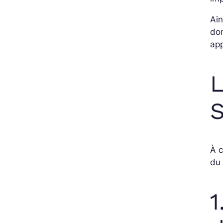
Ain
do
app
L
S
À 
du 
1