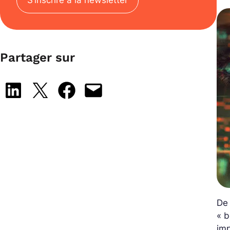
S’inscrire à la newsletter
Partager sur
Share on LinkedIn
Share on X
Share on Facebook
Email this Page
De 
« b
im