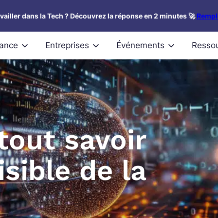
availler dans la Tech ? Découvrez la réponse en 2 minutes 🚀
Rempli
nance
Entreprises
Événements
Resso
tout savoir
isible de la