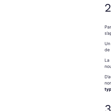
2
Par
s’a
Un
de 
La 
nou
D’a
no
ty
3