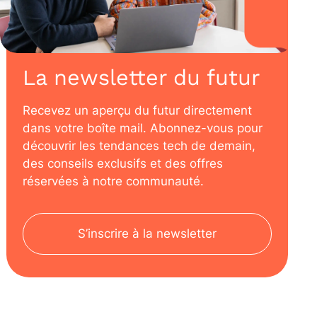
La newsletter du futur
Recevez un aperçu du futur directement
dans votre boîte mail. Abonnez-vous pour
découvrir les tendances tech de demain,
des conseils exclusifs et des offres
réservées à notre communauté.
S’inscrire à la newsletter