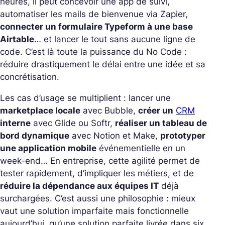
heures, il peut concevoir une app de suivi,
automatiser les mails de bienvenue via Zapier,
connecter un formulaire Typeform à une base
Airtable
… et lancer le tout sans aucune ligne de
code. C’est là toute la puissance du No Code :
réduire drastiquement le délai entre une idée et sa
concrétisation.
Les cas d’usage se multiplient : lancer une
marketplace locale
avec Bubble,
créer un
CRM
interne
avec Glide ou Softr,
réaliser un tableau de
bord dynamique
avec Notion et Make,
prototyper
une application mobile
événementielle en un
week-end… En entreprise, cette agilité permet de
tester rapidement, d’impliquer les métiers, et de
réduire la dépendance aux équipes IT
déjà
surchargées. C’est aussi une philosophie : mieux
vaut une solution imparfaite mais fonctionnelle
aujourd’hui, qu’une solution parfaite livrée dans six