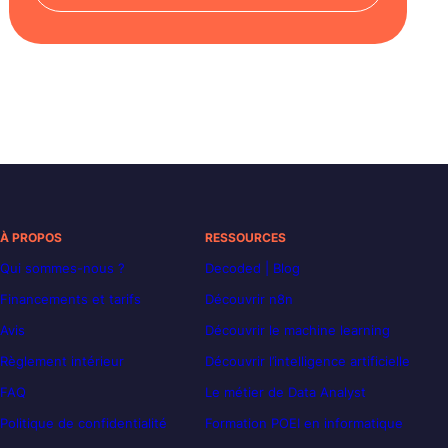
À PROPOS
RESSOURCES
Qui sommes-nous ?
Decoded | Blog
Financements et tarifs
Découvrir n8n
Avis
Découvrir le machine learning
Règlement intérieur
Découvrir l’intelligence artificielle
FAQ
Le métier de Data Analyst
Politique de confidentialité
Formation POEI en informatique