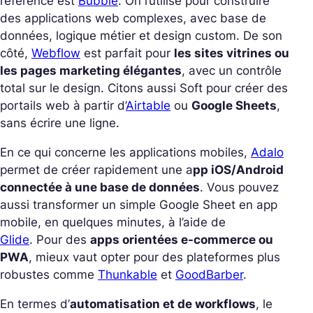
référence est
Bubble
. On l’utilise pour construire
des applications web complexes, avec base de
données, logique métier et design custom. De son
côté,
Webflow
est parfait pour
les sites vitrines ou
les pages marketing élégantes
, avec un contrôle
total sur le design. Citons aussi Soft pour créer des
portails web à partir d’
Airtable
ou
Google Sheets
,
sans écrire une ligne.
En ce qui concerne les applications mobiles,
Adalo
permet de créer rapidement une a
pp iOS/Android
connectée à une base de données
. Vous pouvez
aussi transformer un simple Google Sheet en app
mobile, en quelques minutes, à l’aide de
Glide
. Pour des
apps orientées e-commerce ou
PWA
, mieux vaut opter pour des plateformes plus
robustes comme
Thunkable
et
GoodBarber
.
En termes d’
automatisation et de workflows
, le