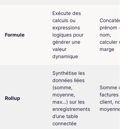
Exécute des
calculs ou
Concaténer
expressions
prénom +
Formule
logiques pour
nom,
générer une
calculer une
valeur
marge
dynamique
Synthétise les
données liées
(somme,
Somme des
moyenne,
factures d’u
Rollup
max…) sur les
client, note
enregistrements
moyenne
d’une table
connectée