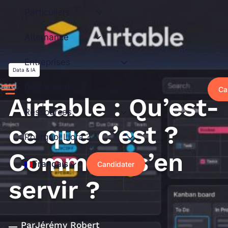
Aller
Particuliers
au
contenu
Alternance
Entreprises
Data & IA
Événements
Ca
Airtable : Qu’est-
Ressources
ce que c’est ?
Pourquoi Liora ?
Comment s’en
Français
Candidater
servir ?
Par
Jérémy Robert