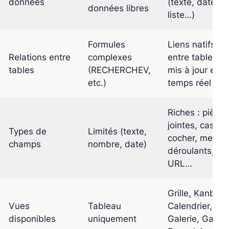
données
(texte, date,
données libres
liste…)
Formules
Liens natifs
Relations entre
complexes
entre tables,
tables
(RECHERCHEV,
mis à jour en
etc.)
temps réel
Riches : pièces
jointes, cases 
Types de
Limités (texte,
cocher, menus
champs
nombre, date)
déroulants,
URL…
Grille, Kanban,
Vues
Tableau
Calendrier,
disponibles
uniquement
Galerie, Gantt,