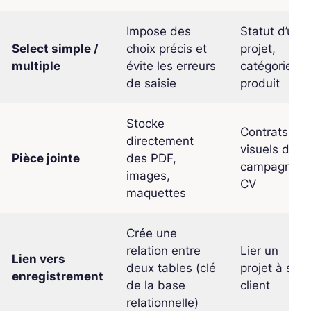
Impose des
Statut d’un
Select simple /
choix précis et
projet,
multiple
évite les erreurs
catégorie de
de saisie
produit
Stocke
Contrats,
directement
visuels de
Pièce jointe
des PDF,
campagne,
images,
CV
maquettes
Crée une
relation entre
Lier un
Lien vers
deux tables (clé
projet à son
enregistrement
de la base
client
relationnelle)