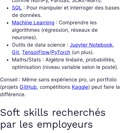
comme NumPy, Pandas, Scikit-learn).
SQL
: Pour manipuler et interroger des bases
de données.
Machine Learning
: Comprendre les
algorithmes (régression, réseaux de
neurones).
Outils de data science :
Jupyter Notebook
,
Git
,
TensorFlow
/
PyTorch
(un plus).
Maths/Stats : Algèbre linéaire, probabilités,
optimisation (niveau variable selon le poste).
Conseil : Même sans expérience pro, un portfolio
(projets
GitHub
, compétitions
Kaggle
) peut faire la
différence.
Soft skills recherchés
par les employeurs