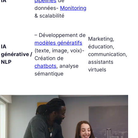
IA
pipelines
de
données-
Monitoring
& scalabilité
– Développement de
Marketing,
modèles génératifs
IA
éducation,
(texte, image, voix)-
générative /
communication,
Création de
NLP
assistants
chatbots
, analyse
virtuels
sémantique