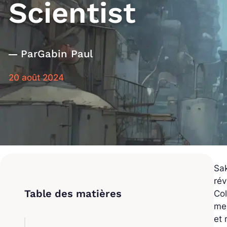
Scientist
Par
Gabin Paul
20 août 2024
Sak
rév
Col
men
et 