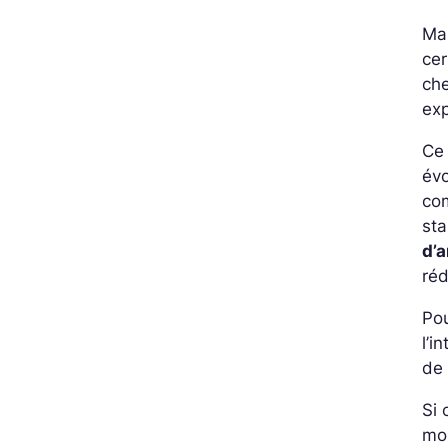
Mal
cer
che
exp
Ce 
évo
co
sta
d’a
réd
Pou
l’i
de 
Si 
mo