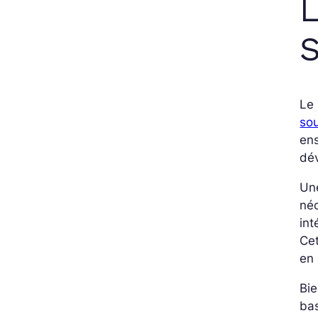
L
S
Le 
so
ens
dév
Une
néc
int
Ce
en 
Bie
bas