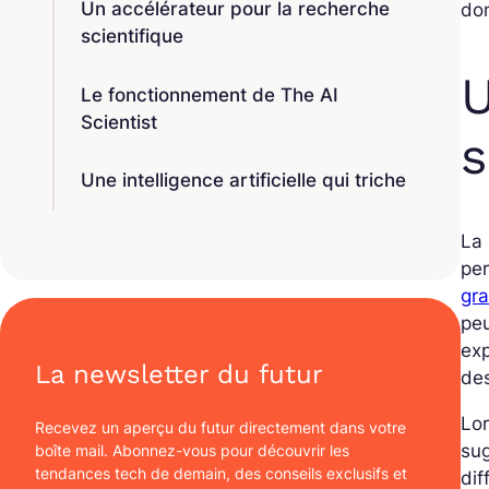
Un accélérateur pour la recherche
dom
scientifique
U
Le fonctionnement de The AI
Scientist
s
Une intelligence artificielle qui triche
La
per
gr
pe
exp
La newsletter du futur
de
Lor
Recevez un aperçu du futur directement dans votre
su
boîte mail. Abonnez-vous pour découvrir les
tendances tech de demain, des conseils exclusifs et
dif