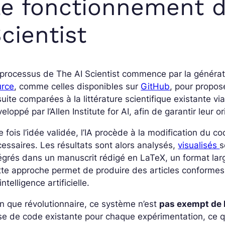
e fonctionnement d
cientist
processus de The AI Scientist commence par la générati
urce
, comme celles disponibles sur
GitHub
, pour propos
uite comparées à la littérature scientifique existante via
eloppé par l’Allen Institute for AI, afin de garantir leur ori
 fois l’idée validée, l’IA procède à la modification du 
essaires. Les résultats sont alors analysés,
visualisés
s
égrés dans un manuscrit rédigé en LaTeX, un format lar
tte approche permet de produire des articles conforme
intelligence artificielle.
n que révolutionnaire, ce système n’est
pas exempt de 
e de code existante pour chaque expérimentation, ce qu