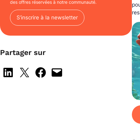
des offres réservées à notre communauté.
po
res
S’inscrire à la newsletter
Partager sur
Share on LinkedIn
Share on X
Share on Facebook
Email this Page