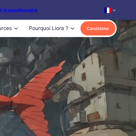
r le questionnaire
urces
Pourquoi Liora ?
Candidater