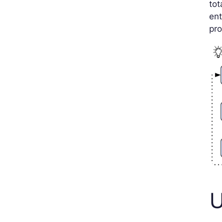
tot
ent
pro
U