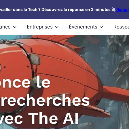
availler dans la Tech ? Découvrez la réponse en 2 minutes 🚀
Rempli
nance
Entreprises
Événements
Resso
nce le
 recherches
vec The AI